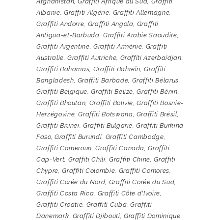
Afghanistan
,
Graffiti Afrique du Sud
,
Graffiti
Albanie
,
Graffiti Algérie
,
Graffiti Allemagne
,
Graffiti Andorre
,
Graffiti Angola
,
Graffiti
Antigua-et-Barbuda
,
Graffiti Arabie Saoudite
,
Graffiti Argentine
,
Graffiti Arménie
,
Graffiti
Australie
,
Graffiti Autriche
,
Graffiti Azerbaïdjan
,
Graffiti Bahamas
,
Graffiti Bahreïn
,
Graffiti
Bangladesh
,
Graffiti Barbade
,
Graffiti Bélarus
,
Graffiti Belgique
,
Graffiti Belize
,
Graffiti Bénin
,
Graffiti Bhoutan
,
Graffiti Bolivie
,
Graffiti Bosnie-
Herzégovine
,
Graffiti Botswana
,
Graffiti Brésil
,
Graffiti Brunei
,
Graffiti Bulgarie
,
Graffiti Burkina
Faso
,
Graffiti Burundi
,
Graffiti Cambodge
,
Graffiti Cameroun
,
Graffiti Canada
,
Graffiti
Cap-Vert
,
Graffiti Chili
,
Graffiti Chine
,
Graffiti
Chypre
,
Graffiti Colombie
,
Graffiti Comores
,
Graffiti Corée du Nord
,
Graffiti Corée du Sud
,
Graffiti Costa Rica
,
Graffiti Côte d'Ivoire
,
Graffiti Croatie
,
Graffiti Cuba
,
Graffiti
Danemark
,
Graffiti Djibouti
,
Graffiti Dominique
,