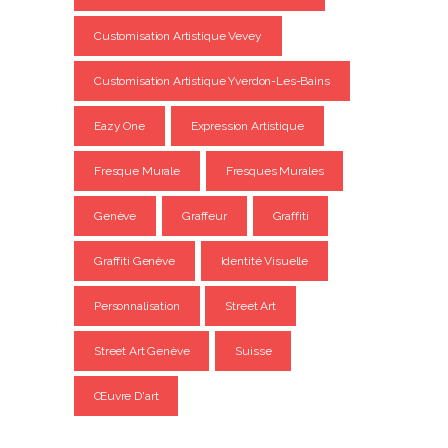
Customisation Artistique Vevey
Customisation Artistique Yverdon-Les-Bains
Eazy One
Expression Artistique
Fresque Murale
Fresques Murales
Genève
Graffeur
Graffiti
Graffiti Genève
Identité Visuelle
Personnalisation
Street Art
Street Art Genève
Suisse
Œuvre D'art