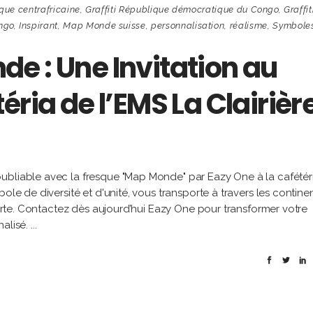
ique centrafricaine
,
Graffiti République démocratique du Congo
,
Graffit
ongo
,
Inspirant
,
Map Monde suisse
,
personnalisation
,
réalisme
,
Symbole
e : Une Invitation au
éria de l’EMS La Clairièr
ubliable avec la fresque "Map Monde" par Eazy One à la cafétér
ole de diversité et d'unité, vous transporte à travers les continen
uverte. Contactez dès aujourd’hui Eazy One pour transformer votre
nalisé.