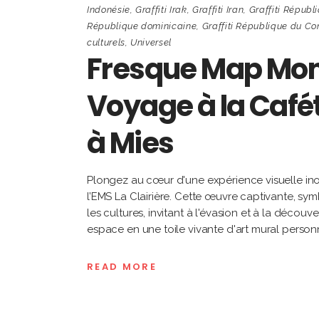
Indonésie
,
Graffiti Irak
,
Graffiti Iran
,
Graffiti Républ
République dominicaine
,
Graffiti République du C
culturels
,
Universel
Fresque Map Mond
Voyage à la Cafét
à Mies
Plongez au cœur d'une expérience visuelle ino
l’EMS La Clairière. Cette œuvre captivante, symb
les cultures, invitant à l'évasion et à la déco
espace en une toile vivante d'art mural person
READ MORE