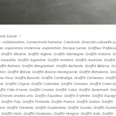
ale Suisse
e
,
collaboration
,
Connectivité humaine
,
Créativité
,
Diversité culturelle s
es
,
expérience immersive
,
exploration
,
fresque suisse
,
Graffeur Profess
,
Graffiti Albanie
,
Graffiti Algérie
,
Graffiti Allemagne
,
Graffiti Andorre
,
Gr
e Saoudite
,
Graffiti Argentine
,
Graffiti Arménie
,
Graffiti Australie
,
Graffiti
ffiti Bahreïn
,
Graffiti Bangladesh
,
Graffiti Barbade
,
Graffiti Bélarus
,
Gra
utan
,
Graffiti Bolivie
,
Graffiti Bosnie-Herzégovine
,
Graffiti Botswana
,
Graf
ina Faso
,
Graffiti Burundi
,
Graffiti Cambodge
,
Graffiti Cameroun
,
Graffit
ine
,
Graffiti Chypre
,
Graffiti Colombie
,
Graffiti Comores
,
Graffiti Corée d
ffiti Côte d'Ivoire
,
Graffiti Croatie
,
Graffiti Cuba
,
Graffiti Danemark
,
Gra
i Émirats arabes unis
,
Graffiti Équateur
,
Graffiti Érythrée
,
Graffiti Espag
,
Graffiti Fidji
,
Graffiti Finlande
,
Graffiti France
,
Graffiti Gabon
,
Graffiti
rèce
,
Graffiti Grenade
,
Graffiti Guatemala
,
Graffiti Guinée
,
Graffiti Guiné
,
Graffiti Haïti
,
Graffiti Honduras
,
Graffiti Hongrie
,
Graffiti Inde
,
Graffiti