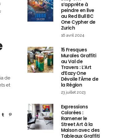
s’apprête à
i
peindre en live
s
au Red Bull BC
One Cypher de
Zurich
16 avril 2024
e
15 Fresques
Murales Graffiti
au Val de
Travers : L’Art
d’Eazy One
ia de
Dévoile l’Âme de
la Région
ts et
23 juillet 2023
Expressions
Colorées :
Ramener le
Street Art à la
Maison avec des
Tableaux Graffiti