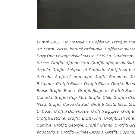
12 mai 2024
in
Fresque De Cafétéria
,
Fresque Mur
Art Mural Suisse
,
beauté artistique
,
Cafétéria suiss
Eazy One Voyage visuel suisse
,
EMS La Clairière mi
Suisse
,
Graffiti Afghanistan
,
Graffiti Afrique du Sud
Angola
,
Graffiti Antigua-et-Barbuda
,
Graffiti Arabi
Autriche
,
Graffiti Azerbaïdjan
,
Graffiti Bahamas
,
Gra
Belgique
,
Graffiti Belize
,
Graffiti Bénin
,
Graffiti Bho
Brésil
,
Graffiti Brunei
,
Graffiti Bulgarie
,
Graffiti Burk
Canada
,
Graffiti Cap-Vert
,
Graffiti Chili
,
Graffiti Ch
Nord
,
Graffiti Corée du Sud
,
Graffiti Costa Rica
,
Gra
Djibouti
,
Graffiti Dominique
,
Graffiti Égypte
,
Graffit
Graffiti Estonie
,
Graffiti États-Unis
,
Graffiti Éthiopie
Gambie
,
Graffiti Géorgie
,
Graffiti Ghana
,
Graffiti G
équatoriale
,
Graffiti Guinée-Bissau
,
Graffiti Guyana