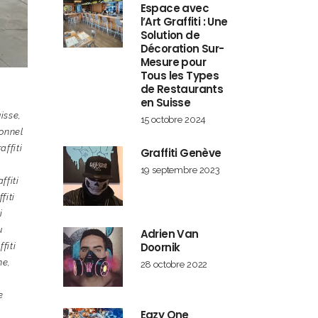
Espace avec
l’Art Graffiti : Une
Solution de
Décoration Sur-
Mesure pour
Tous les Types
de Restaurants
en Suisse
uisse
,
15 octobre 2024
ionnel
affiti
Graffiti Genève
19 septembre 2023
ffiti
fiti
i
u
Adrien Van
Doornik
ffiti
ne
,
28 octobre 2022
e
Eazy One