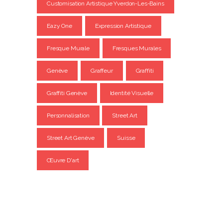
Customisation Artistique Yverdon-Les-Bains
Eazy One
Expression Artistique
Fresque Murale
Fresques Murales
Genève
Graffeur
Graffiti
Graffiti Genève
Identité Visuelle
Personnalisation
Street Art
Street Art Genève
Suisse
Œuvre D'art