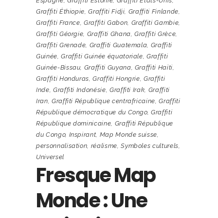
Espagne
,
Graffiti Estonie
,
Graffiti États-Unis
,
Graffiti Éthiopie
,
Graffiti Fidji
,
Graffiti Finlande
,
Graffiti France
,
Graffiti Gabon
,
Graffiti Gambie
,
Graffiti Géorgie
,
Graffiti Ghana
,
Graffiti Grèce
,
Graffiti Grenade
,
Graffiti Guatemala
,
Graffiti
Guinée
,
Graffiti Guinée équatoriale
,
Graffiti
Guinée-Bissau
,
Graffiti Guyana
,
Graffiti Haïti
,
Graffiti Honduras
,
Graffiti Hongrie
,
Graffiti
Inde
,
Graffiti Indonésie
,
Graffiti Irak
,
Graffiti
Iran
,
Graffiti République centrafricaine
,
Graffiti
République démocratique du Congo
,
Graffiti
République dominicaine
,
Graffiti République
du Congo
,
Inspirant
,
Map Monde suisse
,
personnalisation
,
réalisme
,
Symboles culturels
,
Universel
Fresque Map
Monde : Une