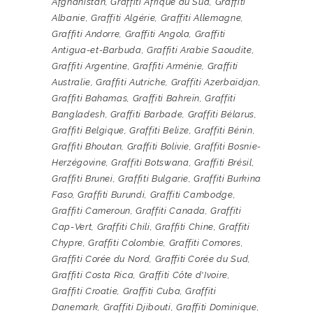
Afghanistan
,
Graffiti Afrique du Sud
,
Graffiti
Albanie
,
Graffiti Algérie
,
Graffiti Allemagne
,
Graffiti Andorre
,
Graffiti Angola
,
Graffiti
Antigua-et-Barbuda
,
Graffiti Arabie Saoudite
,
Graffiti Argentine
,
Graffiti Arménie
,
Graffiti
Australie
,
Graffiti Autriche
,
Graffiti Azerbaïdjan
,
Graffiti Bahamas
,
Graffiti Bahreïn
,
Graffiti
Bangladesh
,
Graffiti Barbade
,
Graffiti Bélarus
,
Graffiti Belgique
,
Graffiti Belize
,
Graffiti Bénin
,
Graffiti Bhoutan
,
Graffiti Bolivie
,
Graffiti Bosnie-
Herzégovine
,
Graffiti Botswana
,
Graffiti Brésil
,
Graffiti Brunei
,
Graffiti Bulgarie
,
Graffiti Burkina
Faso
,
Graffiti Burundi
,
Graffiti Cambodge
,
Graffiti Cameroun
,
Graffiti Canada
,
Graffiti
Cap-Vert
,
Graffiti Chili
,
Graffiti Chine
,
Graffiti
Chypre
,
Graffiti Colombie
,
Graffiti Comores
,
Graffiti Corée du Nord
,
Graffiti Corée du Sud
,
Graffiti Costa Rica
,
Graffiti Côte d'Ivoire
,
Graffiti Croatie
,
Graffiti Cuba
,
Graffiti
Danemark
,
Graffiti Djibouti
,
Graffiti Dominique
,