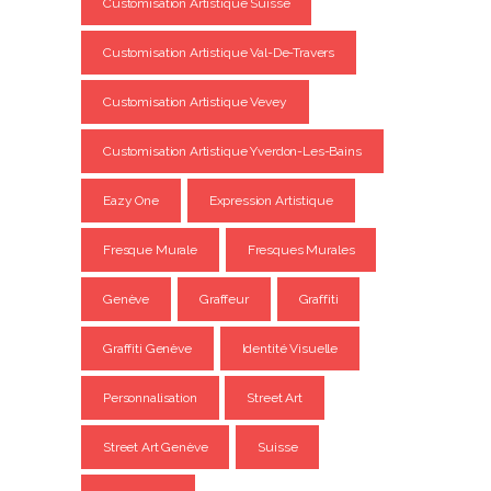
Customisation Artistique Suisse
Customisation Artistique Val-De-Travers
Customisation Artistique Vevey
Customisation Artistique Yverdon-Les-Bains
Eazy One
Expression Artistique
Fresque Murale
Fresques Murales
Genève
Graffeur
Graffiti
Graffiti Genève
Identité Visuelle
Personnalisation
Street Art
Street Art Genève
Suisse