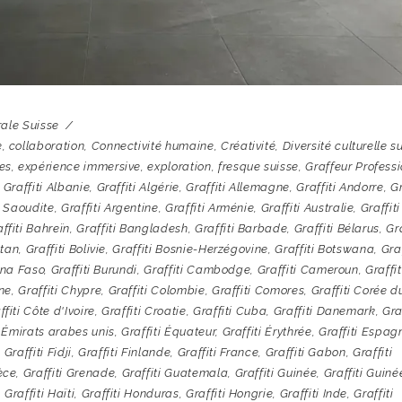
ale Suisse
e
,
collaboration
,
Connectivité humaine
,
Créativité
,
Diversité culturelle s
es
,
expérience immersive
,
exploration
,
fresque suisse
,
Graffeur Profess
,
Graffiti Albanie
,
Graffiti Algérie
,
Graffiti Allemagne
,
Graffiti Andorre
,
Gr
e Saoudite
,
Graffiti Argentine
,
Graffiti Arménie
,
Graffiti Australie
,
Graffiti
ffiti Bahreïn
,
Graffiti Bangladesh
,
Graffiti Barbade
,
Graffiti Bélarus
,
Gra
utan
,
Graffiti Bolivie
,
Graffiti Bosnie-Herzégovine
,
Graffiti Botswana
,
Graf
ina Faso
,
Graffiti Burundi
,
Graffiti Cambodge
,
Graffiti Cameroun
,
Graffit
ine
,
Graffiti Chypre
,
Graffiti Colombie
,
Graffiti Comores
,
Graffiti Corée d
ffiti Côte d'Ivoire
,
Graffiti Croatie
,
Graffiti Cuba
,
Graffiti Danemark
,
Gra
i Émirats arabes unis
,
Graffiti Équateur
,
Graffiti Érythrée
,
Graffiti Espag
,
Graffiti Fidji
,
Graffiti Finlande
,
Graffiti France
,
Graffiti Gabon
,
Graffiti
rèce
,
Graffiti Grenade
,
Graffiti Guatemala
,
Graffiti Guinée
,
Graffiti Guiné
,
Graffiti Haïti
,
Graffiti Honduras
,
Graffiti Hongrie
,
Graffiti Inde
,
Graffiti