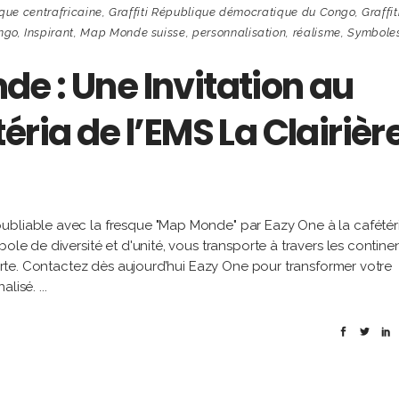
ique centrafricaine
,
Graffiti République démocratique du Congo
,
Graffit
ongo
,
Inspirant
,
Map Monde suisse
,
personnalisation
,
réalisme
,
Symbole
e : Une Invitation au
éria de l’EMS La Clairièr
ubliable avec la fresque "Map Monde" par Eazy One à la cafétér
ole de diversité et d'unité, vous transporte à travers les continen
uverte. Contactez dès aujourd’hui Eazy One pour transformer votre
nalisé.