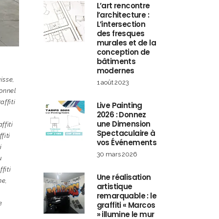
L’art rencontre
l’architecture :
L’intersection
des fresques
murales et de la
conception de
bâtiments
modernes
uisse
,
1 août 2023
ionnel
affiti
Live Painting
2026 : Donnez
une Dimension
ffiti
Spectaculaire à
fiti
vos Événements
i
30 mars 2026
u
ffiti
Une réalisation
ne
,
artistique
remarquable : le
e
graffiti « Marcos
» illumine le mur