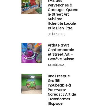
EMS des
Pervenches à
Carouge : Quand
le Street Art
Sublime
l’Identité Locale
et le Bien-Être
30 juin 2025
Artiste d’Art
Contemporain
et Street Art –
Genève Suisse
19 août 2023
Une Fresque
Graffiti
Inoubliable à
Prez-vers-
Noréaz : L’Art de
Transformer
l’Espace