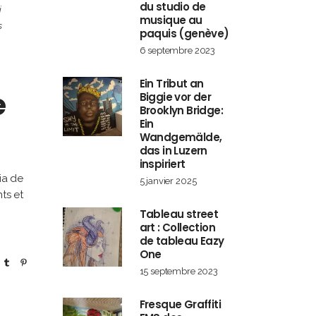
du studio de
i
musique au
s
paquis (genève)
6 septembre 2023
Ein Tribut an
e
Biggie vor der
Brooklyn Bridge:
Ein
Wandgemälde,
das in Luzern
inspiriert
ia de
5 janvier 2025
ts et
Tableau street
art : Collection
de tableau Eazy
One
15 septembre 2023
Fresque Graffiti