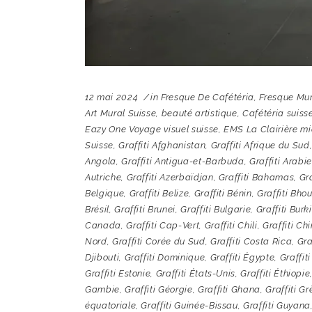
12 mai 2024
in
Fresque De Cafétéria
,
Fresque Mur
Art Mural Suisse
,
beauté artistique
,
Cafétéria suiss
Eazy One Voyage visuel suisse
,
EMS La Clairière mi
Suisse
,
Graffiti Afghanistan
,
Graffiti Afrique du Sud
Angola
,
Graffiti Antigua-et-Barbuda
,
Graffiti Arabi
Autriche
,
Graffiti Azerbaïdjan
,
Graffiti Bahamas
,
Gra
Belgique
,
Graffiti Belize
,
Graffiti Bénin
,
Graffiti Bho
Brésil
,
Graffiti Brunei
,
Graffiti Bulgarie
,
Graffiti Burk
Canada
,
Graffiti Cap-Vert
,
Graffiti Chili
,
Graffiti Ch
Nord
,
Graffiti Corée du Sud
,
Graffiti Costa Rica
,
Gra
Djibouti
,
Graffiti Dominique
,
Graffiti Égypte
,
Graffit
Graffiti Estonie
,
Graffiti États-Unis
,
Graffiti Éthiopie
Gambie
,
Graffiti Géorgie
,
Graffiti Ghana
,
Graffiti G
équatoriale
,
Graffiti Guinée-Bissau
,
Graffiti Guyana