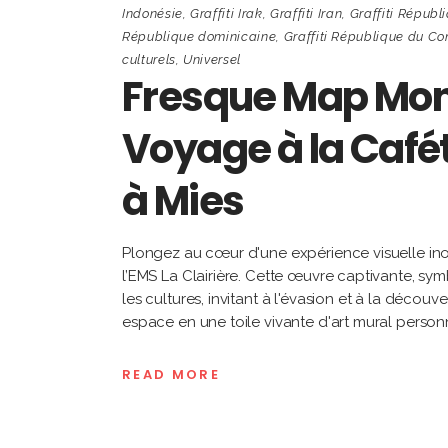
Indonésie
,
Graffiti Irak
,
Graffiti Iran
,
Graffiti Républ
République dominicaine
,
Graffiti République du C
culturels
,
Universel
Fresque Map Mond
Voyage à la Cafét
à Mies
Plongez au cœur d'une expérience visuelle ino
l’EMS La Clairière. Cette œuvre captivante, symb
les cultures, invitant à l'évasion et à la déco
espace en une toile vivante d'art mural person
READ MORE