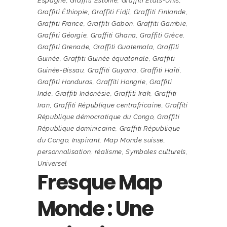
Espagne
,
Graffiti Estonie
,
Graffiti États-Unis
,
Graffiti Éthiopie
,
Graffiti Fidji
,
Graffiti Finlande
,
Graffiti France
,
Graffiti Gabon
,
Graffiti Gambie
,
Graffiti Géorgie
,
Graffiti Ghana
,
Graffiti Grèce
,
Graffiti Grenade
,
Graffiti Guatemala
,
Graffiti
Guinée
,
Graffiti Guinée équatoriale
,
Graffiti
Guinée-Bissau
,
Graffiti Guyana
,
Graffiti Haïti
,
Graffiti Honduras
,
Graffiti Hongrie
,
Graffiti
Inde
,
Graffiti Indonésie
,
Graffiti Irak
,
Graffiti
Iran
,
Graffiti République centrafricaine
,
Graffiti
République démocratique du Congo
,
Graffiti
République dominicaine
,
Graffiti République
du Congo
,
Inspirant
,
Map Monde suisse
,
personnalisation
,
réalisme
,
Symboles culturels
,
Universel
Fresque Map
Monde : Une