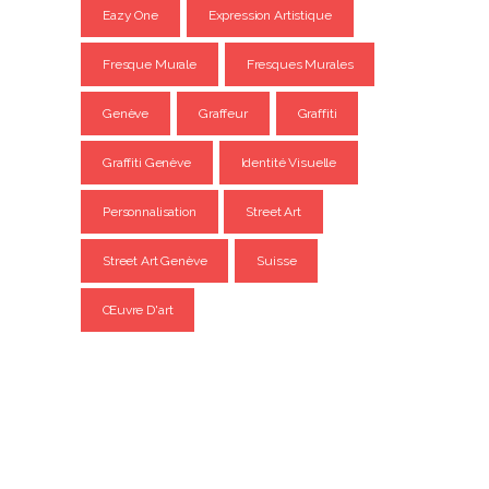
Eazy One
Expression Artistique
Fresque Murale
Fresques Murales
Genève
Graffeur
Graffiti
Graffiti Genève
Identité Visuelle
Personnalisation
Street Art
Street Art Genève
Suisse
Œuvre D'art