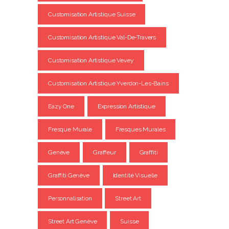
Customisation Artistique Suisse
Customisation Artistique Val-De-Travers
Customisation Artistique Vevey
Customisation Artistique Yverdon-Les-Bains
Eazy One
Expression Artistique
Fresque Murale
Fresques Murales
Genève
Graffeur
Graffiti
Graffiti Genève
Identité Visuelle
Personnalisation
Street Art
Street Art Genève
Suisse