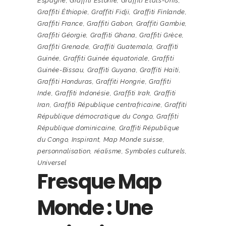
Espagne
,
Graffiti Estonie
,
Graffiti États-Unis
,
Graffiti Éthiopie
,
Graffiti Fidji
,
Graffiti Finlande
,
Graffiti France
,
Graffiti Gabon
,
Graffiti Gambie
,
Graffiti Géorgie
,
Graffiti Ghana
,
Graffiti Grèce
,
Graffiti Grenade
,
Graffiti Guatemala
,
Graffiti
Guinée
,
Graffiti Guinée équatoriale
,
Graffiti
Guinée-Bissau
,
Graffiti Guyana
,
Graffiti Haïti
,
Graffiti Honduras
,
Graffiti Hongrie
,
Graffiti
Inde
,
Graffiti Indonésie
,
Graffiti Irak
,
Graffiti
Iran
,
Graffiti République centrafricaine
,
Graffiti
République démocratique du Congo
,
Graffiti
République dominicaine
,
Graffiti République
du Congo
,
Inspirant
,
Map Monde suisse
,
personnalisation
,
réalisme
,
Symboles culturels
,
Universel
Fresque Map
Monde : Une