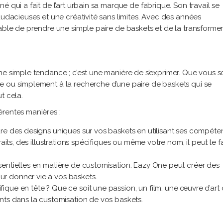
 qui a fait de l’art urbain sa marque de fabrique. Son travail se
audacieuses et une créativité sans limites. Avec des années
pable de prendre une simple paire de baskets et de la transforme
ne simple tendance ; c’est une manière de s’exprimer. Que vous 
e ou simplement à la recherche d’une paire de baskets qui se
t cela.
érentes manières :
re des designs uniques sur vos baskets en utilisant ses compét
aits, des illustrations spécifiques ou même votre nom, il peut le f
sentielles en matière de customisation. Eazy One peut créer des
r donner vie à vos baskets.
fique en tête ? Que ce soit une passion, un film, une œuvre d’art
nts dans la customisation de vos baskets.