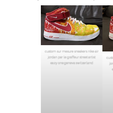
custom sur mesure sneakers nike air
jordan par le graffeur street artist
cust
eazy one geneva switzerland
jo