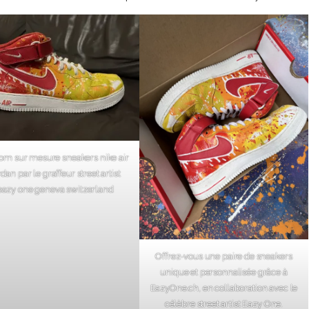
om sur mesure sneakers nike air
rdan par le graffeur street artist
eazy one geneva switzerland
Offrez-vous une paire de sneakers
unique et personnalisée grâce à
EazyOne.ch, en collaboration avec le
célèbre street artist Eazy One.