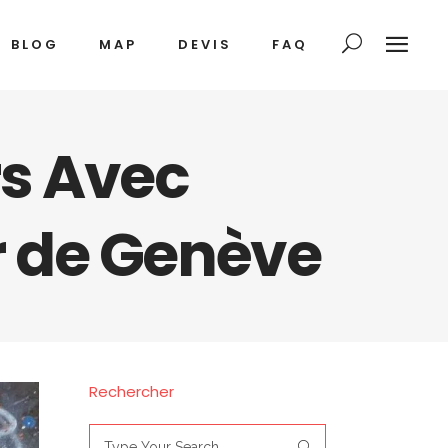
BLOG
MAP
DEVIS
FAQ
rs Avec
ur de Genève
Rechercher
Search