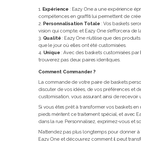
Expérience
: Eazy One a une expérience épr
compétences en graffiti lui permettent de crée
Personnalisation Totale
: Vos baskets sero
vision qui compte, et Eazy One s’efforcera de la 
Qualité
: Eazy One n’utilise que des produits
que le jour où elles ont été customisées.
Unique
: Avec des baskets customisées par 
trouverez pas deux paires identiques.
Comment Commander ?
La commande de votre paire de baskets personna
discuter de vos idées, de vos préférences et d
customisation, vous assurant ainsi de recevoir
Si vous êtes prêt à transformer vos baskets en
pieds méritent ce traitement spécial, et avec E
dans la rue. Personnalisez, exprimez-vous et 
N’attendez pas plus longtemps pour donner à v
Eazy One et découvrez comment il peut transfo