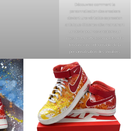
Découvrez comment la
personnalisation des sneakers
devient une véritable expression
artistique. Obtenez dès maintenant
un devis pour vos sneakers sur
mesure. Un article complet sur la
tendance incontournable de la
personnalisation des sneakers.