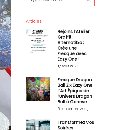
for:
Articles
Rejoins l’Atelier
Graffiti
Alternatiba :
Crée une
Fresque avec
Eazy One!
17 août 2024
Fresque Dragon
Ball Z x Eazy One :
L’Art Épique de
l’Univers Dragon
Ball à Genève
6 septembre 2023
Transformez Vos
Soirées