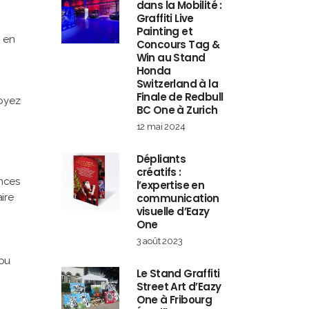
dans la Mobilité :
Graffiti Live
Painting et
r en
Concours Tag &
Win au Stand
Honda
Switzerland à la
Finale de Redbull
soyez
BC One à Zurich
12 mai 2024
Dépliants
créatifs :
ences
l’expertise en
communication
aire
visuelle d’Eazy
One
3 août 2023
 ou
Le Stand Graffiti
Street Art d’Eazy
One à Fribourg