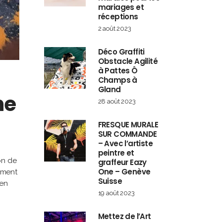
mariages et
réceptions
2 août 2023
Déco Graffiti
Obstacle Agilité
à Pattes Ô
Champs à
Gland
ne
28 août 2023
FRESQUE MURALE
SUR COMMANDE
– Avec l’artiste
peintre et
on de
graffeur Eazy
One – Genève
tement
Suisse
 en
19 août 2023
Mettez de l’Art