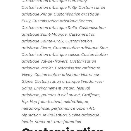
Customisation artistique Porrentruy
,
Customisation artistique Prilly
,
Customisation
artistique Pringy
,
Customisation artistique
Pully
,
Customisation artistique Renens
,
Customisation artistique Rolle
,
Customisation
artistique Saint-Maurice
,
Customisation
artistique Sainte-Croix
,
Customisation
artistique Sierre
,
Customisation artistique Sion
,
Customisation artistique suisse
,
Customisation
artistique Val-de-Travers
,
Customisation
artistique Vernier
,
Customisation artistique
Vevey
,
Customisation artistique Villars-sur-
Glâne
,
Customisation artistique Yverdon-les-
Bains
,
Environnement urbain
,
festival
artistique
,
galeries à ciel ouvert
,
Graffeurs
,
Hip-Hop futur festival
,
médiathèque
,
métamorphose
,
performance Urban Art
,
réputation
,
revitalisation
,
Scène artistique
locale
,
street art
,
transformation