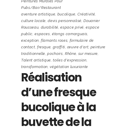
Peintures Murales Pour
Pubs/bar/restaurant
aventure artistique
,
bucolique
,
Créativité
,
culture locale
,
devis personnalisé
,
Douanier
Rousseau
,
durabilité
,
espace privé
,
espace
public
,
espaces
,
étangs camarguais
,
exception
,
flamants roses
,
formulaire de
contact
,
fresque
,
graffiti
,
œuvre d'art
,
peinture
traditionnelle
,
pochoirs
,
Rhône
,
sur mesure
,
Talent artistique
,
toiles d'expression
,
transformation
,
végétation luxuriante
Réalisation
d’une fresque
bucolique à la
buvette de la