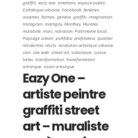
graffiti
,
eazy one
,
emotions
,
espace public
,
Esthétique urbaine
,
Facebook
,
fenêtres
ouvertes
,
formes
,
genève
,
graffiti
,
imagination
,
Instagram
,
martigny
,
Monthey
,
Murales
,
muraliste
,
murs
,
narration
,
Patrimoine local
,
Paysage urbain
,
portfolio
,
profondeur
,
quartier
résidentiel
,
récits
,
révolution artistique urbaine
,
sion
,
site web
,
street art
,
substance
,
suisse
,
toiles
,
transformation
,
transformation
artistique
,
vision artistique
Eazy One –
artiste peintre
graffiti street
art – muraliste