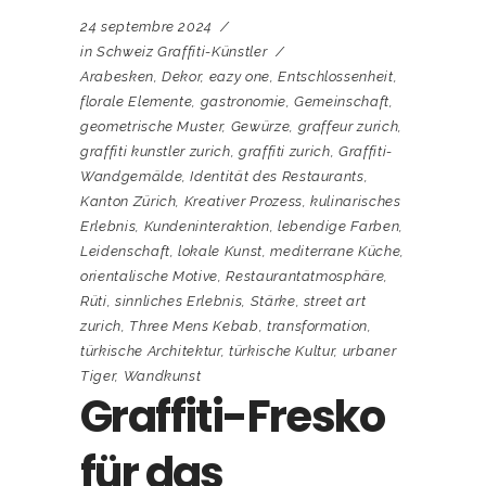
24 septembre 2024
in
Schweiz Graffiti-Künstler
Arabesken
,
Dekor
,
eazy one
,
Entschlossenheit
,
florale Elemente
,
gastronomie
,
Gemeinschaft
,
geometrische Muster
,
Gewürze
,
graffeur zurich
,
graffiti kunstler zurich
,
graffiti zurich
,
Graffiti-
Wandgemälde
,
Identität des Restaurants
,
Kanton Zürich
,
Kreativer Prozess
,
kulinarisches
Erlebnis
,
Kundeninteraktion
,
lebendige Farben
,
Leidenschaft
,
lokale Kunst
,
mediterrane Küche
,
orientalische Motive
,
Restaurantatmosphäre
,
Rüti
,
sinnliches Erlebnis
,
Stärke
,
street art
zurich
,
Three Mens Kebab
,
transformation
,
türkische Architektur
,
türkische Kultur
,
urbaner
Tiger
,
Wandkunst
Graffiti-Fresko
für das