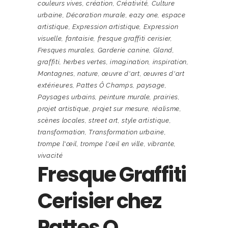
couleurs vives
,
création
,
Créativité
,
Culture
urbaine
,
Décoration murale
,
eazy one
,
espace
artistique
,
Expression artistique
,
Expression
visuelle
,
fantaisie
,
fresque graffiti cerisier
,
Fresques murales
,
Garderie canine
,
Gland
,
graffiti
,
herbes vertes
,
imagination
,
inspiration
,
Montagnes
,
nature
,
œuvre d'art
,
œuvres d'art
extérieures
,
Pattes Ô Champs
,
paysage
,
Paysages urbains
,
peinture murale
,
prairies
,
projet artistique
,
projet sur mesure
,
réalisme
,
scènes locales
,
street art
,
style artistique
,
transformation
,
Transformation urbaine
,
trompe l'œil
,
trompe l'œil en ville
,
vibrante
,
vivacité
Fresque Graffiti
Cerisier chez
Pattes O