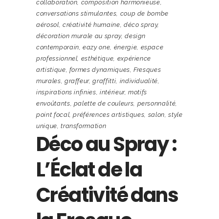
collaboration
,
composition harmonieuse
,
conversations stimulantes
,
coup de bombe
aérosol
,
créativité humaine
,
déco spray
,
décoration murale au spray
,
design
contemporain
,
eazy one
,
énergie
,
espace
professionnel
,
esthétique
,
expérience
artistique
,
formes dynamiques
,
Fresques
murales
,
graffeur
,
graffitti
,
individualité
,
inspirations infinies
,
intérieur
,
motifs
envoûtants
,
palette de couleurs
,
personnalité
,
point focal
,
préférences artistiques
,
salon
,
style
unique
,
transformation
Déco au Spray :
L’Éclat de la
Créativité dans