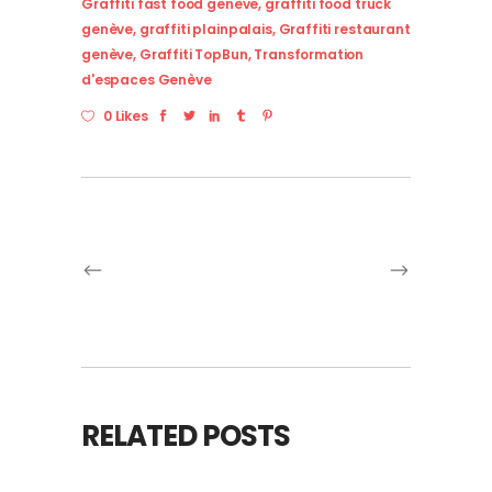
Graffiti fast food genève
,
graffiti food truck
genève
,
graffiti plainpalais
,
Graffiti restaurant
genève
,
Graffiti TopBun
,
Transformation
d'espaces Genève
0 Likes
RELATED POSTS