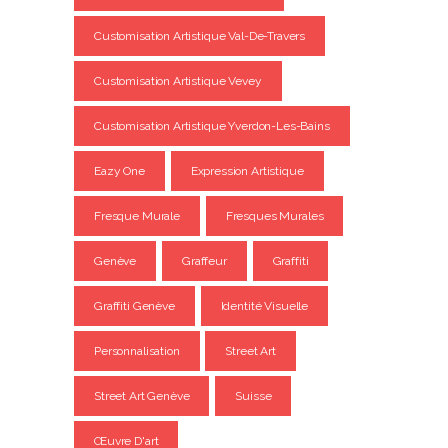
Customisation Artistique Val-De-Travers
Customisation Artistique Vevey
Customisation Artistique Yverdon-Les-Bains
Eazy One
Expression Artistique
Fresque Murale
Fresques Murales
Genève
Graffeur
Graffiti
Graffiti Genève
Identité Visuelle
Personnalisation
Street Art
Street Art Genève
Suisse
Œuvre D'art