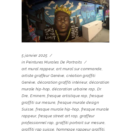
5 janvier 2025
in
Peintures Murales De Portraits
art mural rappeur
,
art mural sur commande
,
artiste graffeur Genève
,
création graffiti
Genève
,
décoration graffiti intérieur
,
décoration
murale hip-hop
,
décoration urbaine rap
,
Dr.
Dre
,
Eminem
,
fresque artistique rap
,
fresque
graffiti sur mesure
,
fresque murale design
Suisse
,
fresque murale hip-hop
,
fresque murale
rappeur
,
fresque street art rap
,
graffeur
professionnel rap
,
graffiti portrait sur mesure
,
graffiti rap suisse
,
hommage rappeur graffiti
,