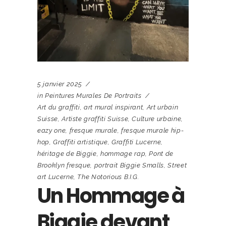
5 janvier 2025
in
Peintures Murales De Portraits
Art du graffiti
,
art mural inspirant
,
Art urbain
Suisse
,
Artiste graffiti Suisse
,
Culture urbaine
,
eazy one
,
fresque murale
,
fresque murale hip-
hop
,
Graffiti artistique
,
Graffiti Lucerne
,
héritage de Biggie
,
hommage rap
,
Pont de
Brooklyn fresque
,
portrait Biggie Smalls
,
Street
art Lucerne
,
The Notorious B.I.G.
Un Hommage à
Biggie devant