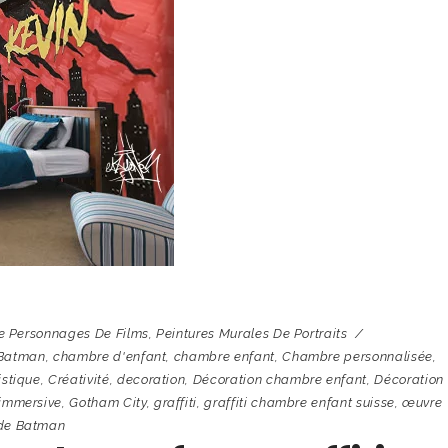
e Personnages De Films
,
Peintures Murales De Portraits
Batman
,
chambre d'enfant
,
chambre enfant
,
Chambre personnalisée
,
istique
,
Créativité
,
decoration
,
Décoration chambre enfant
,
Décoration
 immersive
,
Gotham City
,
graffiti
,
graffiti chambre enfant suisse
,
œuvre
 de Batman