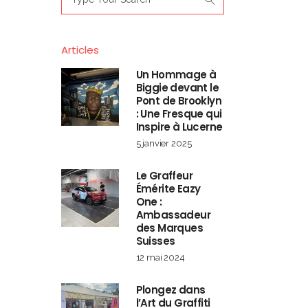
for:
Articles
Un Hommage à
Biggie devant le
Pont de Brooklyn
: Une Fresque qui
Inspire à Lucerne
5 janvier 2025
Le Graffeur
Émérite Eazy
One :
Ambassadeur
des Marques
Suisses
12 mai 2024
Plongez dans
l’Art du Graffiti