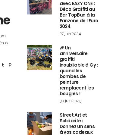
avec EAZY ONE :
Déco Graffiti au
ne
Bar TopBun à la
Fanzone de l’Euro
2024
27 juin 2024
ham
éros.
🎉 Un
anniversaire
graffiti
inoubliable à Gy :
quand les
bombes de
peinture
remplacent les
bougies !
30 juin 2025
Street Art et
Solidarité :
Donnez un sens
à vos cadeaux