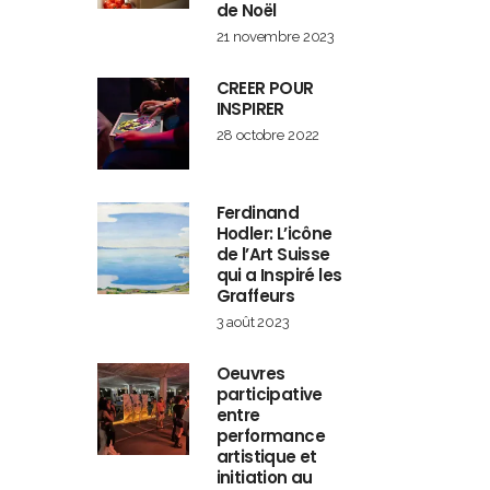
de Noël
21 novembre 2023
CREER POUR
INSPIRER
28 octobre 2022
Ferdinand
Hodler: L’icône
de l’Art Suisse
qui a Inspiré les
Graffeurs
3 août 2023
Oeuvres
participative
entre
performance
artistique et
initiation au