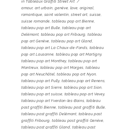
in
Tableaux Graffiti Street Art
amour
,
art urbain
,
genève
,
love
,
original
,
romantique
,
saint valentin
,
street art
,
suisse
,
suisse romande
,
tableau pop art Bienne
,
tableau pop art Bulle
,
tableau pop art
Delémont
,
tableau pop art Fribourg
,
tableau
pop art Genève
,
tableau pop art Gland
,
tableau pop art La Chaux-de-Fonds
,
tableau
pop art Lausanne
,
tableau pop art Martigny
,
tableau pop art Monthey
,
tableau pop art
Montreux
,
tableau pop art Morges
,
tableau
pop art Neuchâtel
,
tableau pop art Nyon
,
tableau pop art Pully
,
tableau pop art Renens
,
tableau pop art Sierre
,
tableau pop art Sion
,
tableau pop art suisse
,
tableau pop art Vevey
,
tableau pop art Yverdon-les-Bains
,
tableau
post graffiti Bienne
,
tableau post graffiti Bulle
,
tableau post graffiti Delémont
,
tableau post
graffiti Fribourg
,
tableau post graffiti Genève
,
tableau post graffiti Gland
,
tableau post