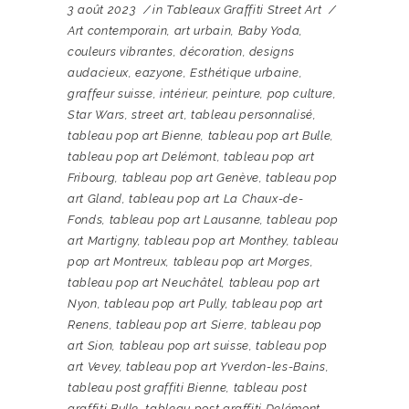
3 août 2023
in
Tableaux Graffiti Street Art
Art contemporain
,
art urbain
,
Baby Yoda
,
couleurs vibrantes
,
décoration
,
designs
audacieux
,
eazyone
,
Esthétique urbaine
,
graffeur suisse
,
intérieur
,
peinture
,
pop culture
,
Star Wars
,
street art
,
tableau personnalisé
,
tableau pop art Bienne
,
tableau pop art Bulle
,
tableau pop art Delémont
,
tableau pop art
Fribourg
,
tableau pop art Genève
,
tableau pop
art Gland
,
tableau pop art La Chaux-de-
Fonds
,
tableau pop art Lausanne
,
tableau pop
art Martigny
,
tableau pop art Monthey
,
tableau
pop art Montreux
,
tableau pop art Morges
,
tableau pop art Neuchâtel
,
tableau pop art
Nyon
,
tableau pop art Pully
,
tableau pop art
Renens
,
tableau pop art Sierre
,
tableau pop
art Sion
,
tableau pop art suisse
,
tableau pop
art Vevey
,
tableau pop art Yverdon-les-Bains
,
tableau post graffiti Bienne
,
tableau post
graffiti Bulle
,
tableau post graffiti Delémont
,