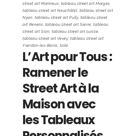
street art Montreux
,
tableau street art Morges
,
tableau street art Neuchâtel
,
tableau street art
Nyon
,
tableau street art Pully
,
tableau street
art Renens
,
tableau street art Sierre
,
tableau
street art Sion
,
tableau street art suisse
,
tableau street art Vevey
,
tableau street art
Yverdon-les-Bains
,
toile
L’Art pour Tous :
Ramener le
Street Art à la
Maison avec
les Tableaux
Personnalisés