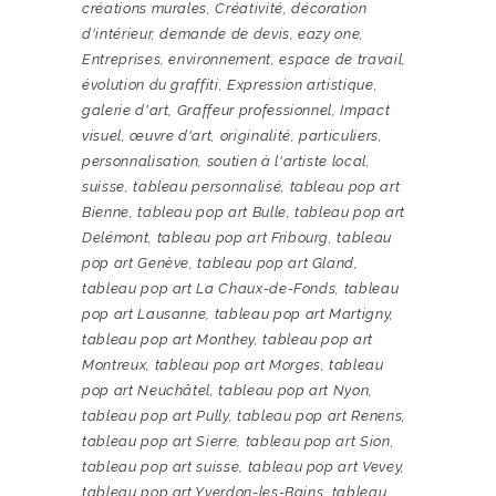
créations murales
,
Créativité
,
décoration
d'intérieur
,
demande de devis
,
eazy one
,
Entreprises
,
environnement
,
espace de travail
,
évolution du graffiti
,
Expression artistique
,
galerie d'art
,
Graffeur professionnel
,
Impact
visuel
,
œuvre d'art
,
originalité
,
particuliers
,
personnalisation
,
soutien à l'artiste local
,
suisse
,
tableau personnalisé
,
tableau pop art
Bienne
,
tableau pop art Bulle
,
tableau pop art
Delémont
,
tableau pop art Fribourg
,
tableau
pop art Genève
,
tableau pop art Gland
,
tableau pop art La Chaux-de-Fonds
,
tableau
pop art Lausanne
,
tableau pop art Martigny
,
tableau pop art Monthey
,
tableau pop art
Montreux
,
tableau pop art Morges
,
tableau
pop art Neuchâtel
,
tableau pop art Nyon
,
tableau pop art Pully
,
tableau pop art Renens
,
tableau pop art Sierre
,
tableau pop art Sion
,
tableau pop art suisse
,
tableau pop art Vevey
,
tableau pop art Yverdon-les-Bains
,
tableau