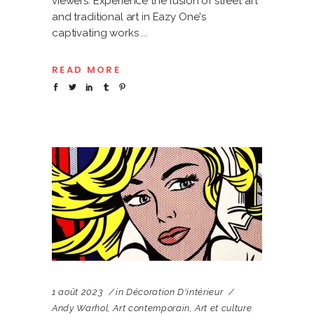
viewers. Experience the fusion of street art
and traditional art in Eazy One's
captivating works
READ MORE
1 août 2023
in
Décoration D'intérieur
Andy Warhol
,
Art contemporain
,
Art et culture