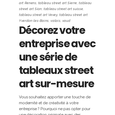
art Renens
,
tableau street art Sierre
,
tableau
street art Sion
,
tableau street art suisse
,
tableau street art Vevey
,
tableau street art
Yverdon-les-Bains
,
valais
,
vaud
Décorez votre
entreprise avec
une série de
tableaux street
art sur-mesure
Vous souhaitez apporter une touche de
modernité et de créativité à votre
entreprise ? Pourquoi ne pas opter pour
une décoration originale avec des