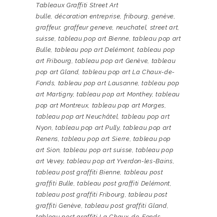
Tableaux Graffiti Street Art
bulle
,
décoration entreprise
,
fribourg
,
genève
,
graffeur
,
graffeur geneve
,
neuchatel
,
street art
,
suisse
,
tableau pop art Bienne
,
tableau pop art
Bulle
,
tableau pop art Delémont
,
tableau pop
art Fribourg
,
tableau pop art Genève
,
tableau
pop art Gland
,
tableau pop art La Chaux-de-
Fonds
,
tableau pop art Lausanne
,
tableau pop
art Martigny
,
tableau pop art Monthey
,
tableau
pop art Montreux
,
tableau pop art Morges
,
tableau pop art Neuchâtel
,
tableau pop art
Nyon
,
tableau pop art Pully
,
tableau pop art
Renens
,
tableau pop art Sierre
,
tableau pop
art Sion
,
tableau pop art suisse
,
tableau pop
art Vevey
,
tableau pop art Yverdon-les-Bains
,
tableau post graffiti Bienne
,
tableau post
graffiti Bulle
,
tableau post graffiti Delémont
,
tableau post graffiti Fribourg
,
tableau post
graffiti Genève
,
tableau post graffiti Gland
,
tableau post graffiti La Chaux-de-Fonds
,