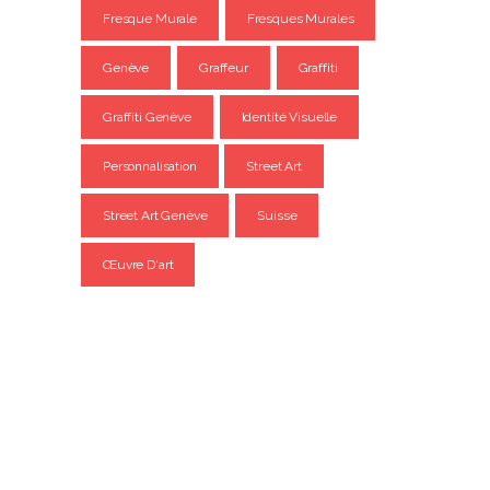
Fresque Murale
Fresques Murales
Genève
Graffeur
Graffiti
Graffiti Genève
Identité Visuelle
Personnalisation
Street Art
Street Art Genève
Suisse
Œuvre D'art