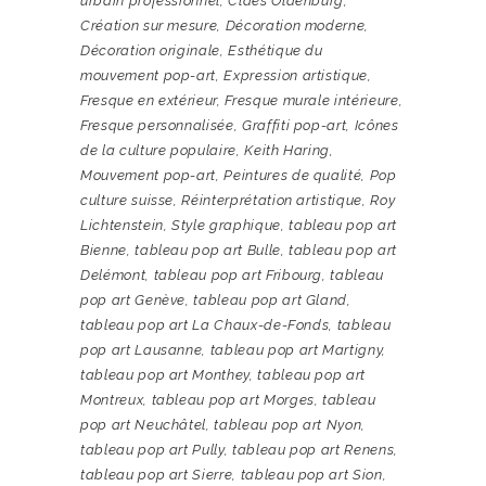
urbain professionnel
,
Claes Oldenburg
,
Création sur mesure
,
Décoration moderne
,
Décoration originale
,
Esthétique du
mouvement pop-art
,
Expression artistique
,
Fresque en extérieur
,
Fresque murale intérieure
,
Fresque personnalisée
,
Graffiti pop-art
,
Icônes
de la culture populaire
,
Keith Haring
,
Mouvement pop-art
,
Peintures de qualité
,
Pop
culture suisse
,
Réinterprétation artistique
,
Roy
Lichtenstein
,
Style graphique
,
tableau pop art
Bienne
,
tableau pop art Bulle
,
tableau pop art
Delémont
,
tableau pop art Fribourg
,
tableau
pop art Genève
,
tableau pop art Gland
,
tableau pop art La Chaux-de-Fonds
,
tableau
pop art Lausanne
,
tableau pop art Martigny
,
tableau pop art Monthey
,
tableau pop art
Montreux
,
tableau pop art Morges
,
tableau
pop art Neuchâtel
,
tableau pop art Nyon
,
tableau pop art Pully
,
tableau pop art Renens
,
tableau pop art Sierre
,
tableau pop art Sion
,