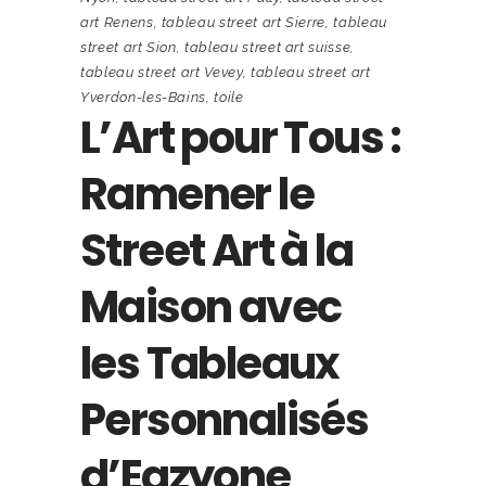
art Renens
,
tableau street art Sierre
,
tableau
street art Sion
,
tableau street art suisse
,
tableau street art Vevey
,
tableau street art
Yverdon-les-Bains
,
toile
L’Art pour Tous :
Ramener le
Street Art à la
Maison avec
les Tableaux
Personnalisés
d’Eazyone