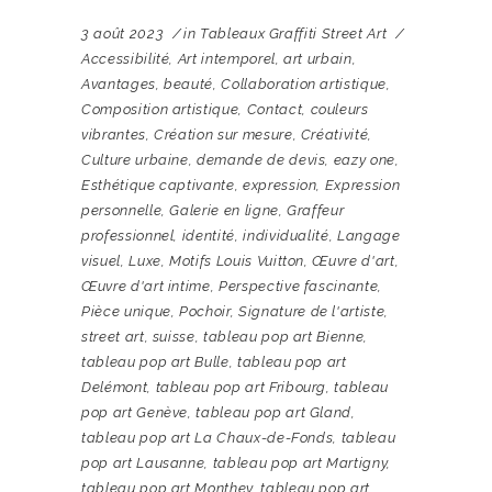
3 août 2023
in
Tableaux Graffiti Street Art
Accessibilité
,
Art intemporel
,
art urbain
,
Avantages
,
beauté
,
Collaboration artistique
,
Composition artistique
,
Contact
,
couleurs
vibrantes
,
Création sur mesure
,
Créativité
,
Culture urbaine
,
demande de devis
,
eazy one
,
Esthétique captivante
,
expression
,
Expression
personnelle
,
Galerie en ligne
,
Graffeur
professionnel
,
identité
,
individualité
,
Langage
visuel
,
Luxe
,
Motifs Louis Vuitton
,
Œuvre d'art
,
Œuvre d'art intime
,
Perspective fascinante
,
Pièce unique
,
Pochoir
,
Signature de l'artiste
,
street art
,
suisse
,
tableau pop art Bienne
,
tableau pop art Bulle
,
tableau pop art
Delémont
,
tableau pop art Fribourg
,
tableau
pop art Genève
,
tableau pop art Gland
,
tableau pop art La Chaux-de-Fonds
,
tableau
pop art Lausanne
,
tableau pop art Martigny
,
tableau pop art Monthey
,
tableau pop art