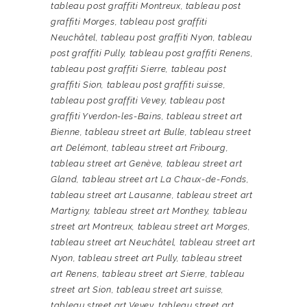
tableau post graffiti Montreux
,
tableau post
graffiti Morges
,
tableau post graffiti
Neuchâtel
,
tableau post graffiti Nyon
,
tableau
post graffiti Pully
,
tableau post graffiti Renens
,
tableau post graffiti Sierre
,
tableau post
graffiti Sion
,
tableau post graffiti suisse
,
tableau post graffiti Vevey
,
tableau post
graffiti Yverdon-les-Bains
,
tableau street art
Bienne
,
tableau street art Bulle
,
tableau street
art Delémont
,
tableau street art Fribourg
,
tableau street art Genève
,
tableau street art
Gland
,
tableau street art La Chaux-de-Fonds
,
tableau street art Lausanne
,
tableau street art
Martigny
,
tableau street art Monthey
,
tableau
street art Montreux
,
tableau street art Morges
,
tableau street art Neuchâtel
,
tableau street art
Nyon
,
tableau street art Pully
,
tableau street
art Renens
,
tableau street art Sierre
,
tableau
street art Sion
,
tableau street art suisse
,
tableau street art Vevey
,
tableau street art