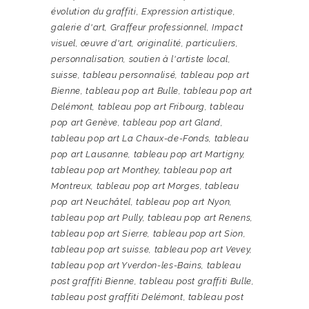
évolution du graffiti
,
Expression artistique
,
galerie d'art
,
Graffeur professionnel
,
Impact
visuel
,
œuvre d'art
,
originalité
,
particuliers
,
personnalisation
,
soutien à l'artiste local
,
suisse
,
tableau personnalisé
,
tableau pop art
Bienne
,
tableau pop art Bulle
,
tableau pop art
Delémont
,
tableau pop art Fribourg
,
tableau
pop art Genève
,
tableau pop art Gland
,
tableau pop art La Chaux-de-Fonds
,
tableau
pop art Lausanne
,
tableau pop art Martigny
,
tableau pop art Monthey
,
tableau pop art
Montreux
,
tableau pop art Morges
,
tableau
pop art Neuchâtel
,
tableau pop art Nyon
,
tableau pop art Pully
,
tableau pop art Renens
,
tableau pop art Sierre
,
tableau pop art Sion
,
tableau pop art suisse
,
tableau pop art Vevey
,
tableau pop art Yverdon-les-Bains
,
tableau
post graffiti Bienne
,
tableau post graffiti Bulle
,
tableau post graffiti Delémont
,
tableau post