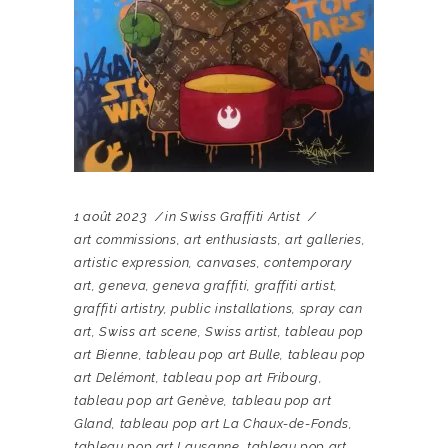
1 août 2023
in
Swiss Graffiti Artist
art commissions
,
art enthusiasts
,
art galleries
,
artistic expression
,
canvases
,
contemporary
art
,
geneva
,
geneva graffiti
,
graffiti artist
,
graffiti artistry
,
public installations
,
spray can
art
,
Swiss art scene
,
Swiss artist
,
tableau pop
art Bienne
,
tableau pop art Bulle
,
tableau pop
art Delémont
,
tableau pop art Fribourg
,
tableau pop art Genève
,
tableau pop art
Gland
,
tableau pop art La Chaux-de-Fonds
,
tableau pop art Lausanne
,
tableau pop art