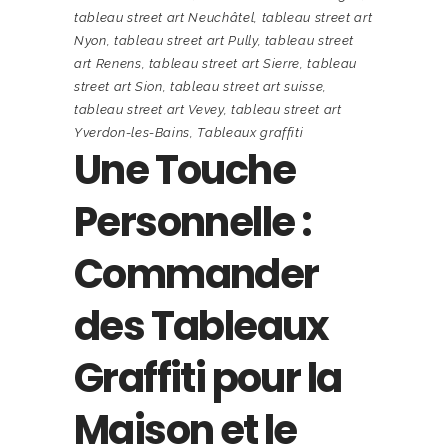
tableau street art Neuchâtel
,
tableau street art
Nyon
,
tableau street art Pully
,
tableau street
art Renens
,
tableau street art Sierre
,
tableau
street art Sion
,
tableau street art suisse
,
tableau street art Vevey
,
tableau street art
Yverdon-les-Bains
,
Tableaux graffiti
Une Touche
Personnelle :
Commander
des Tableaux
Graffiti pour la
Maison et le