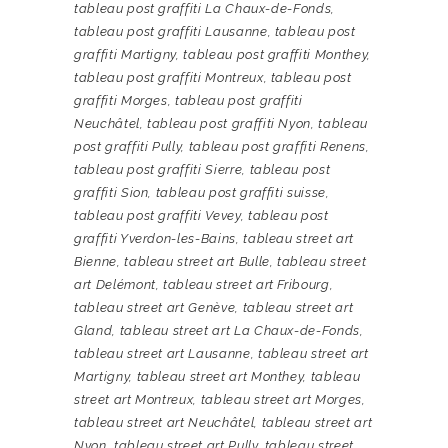
tableau post graffiti La Chaux-de-Fonds
,
tableau post graffiti Lausanne
,
tableau post
graffiti Martigny
,
tableau post graffiti Monthey
,
tableau post graffiti Montreux
,
tableau post
graffiti Morges
,
tableau post graffiti
Neuchâtel
,
tableau post graffiti Nyon
,
tableau
post graffiti Pully
,
tableau post graffiti Renens
,
tableau post graffiti Sierre
,
tableau post
graffiti Sion
,
tableau post graffiti suisse
,
tableau post graffiti Vevey
,
tableau post
graffiti Yverdon-les-Bains
,
tableau street art
Bienne
,
tableau street art Bulle
,
tableau street
art Delémont
,
tableau street art Fribourg
,
tableau street art Genève
,
tableau street art
Gland
,
tableau street art La Chaux-de-Fonds
,
tableau street art Lausanne
,
tableau street art
Martigny
,
tableau street art Monthey
,
tableau
street art Montreux
,
tableau street art Morges
,
tableau street art Neuchâtel
,
tableau street art
Nyon
,
tableau street art Pully
,
tableau street