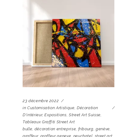
23 décembre 2022
in
Customisation Artistique
,
Décoration
D'intérieur
,
Expositions
,
Street Art Suisse
,
Tableaux Graffiti Street Art
bulle
,
décoration entreprise
,
fribourg
,
genève
,
graffeur
,
graffeur geneve
,
neuchatel
,
street art
,