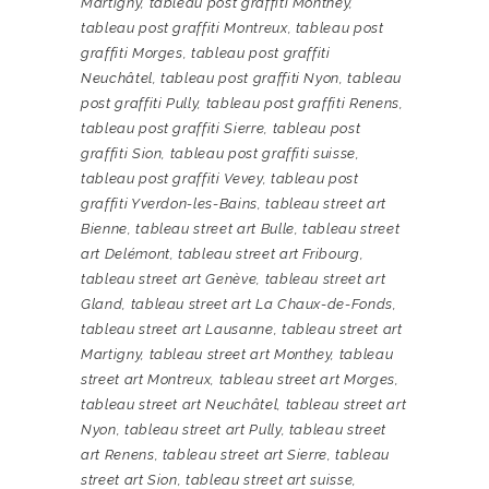
Martigny
,
tableau post graffiti Monthey
,
tableau post graffiti Montreux
,
tableau post
graffiti Morges
,
tableau post graffiti
Neuchâtel
,
tableau post graffiti Nyon
,
tableau
post graffiti Pully
,
tableau post graffiti Renens
,
tableau post graffiti Sierre
,
tableau post
graffiti Sion
,
tableau post graffiti suisse
,
tableau post graffiti Vevey
,
tableau post
graffiti Yverdon-les-Bains
,
tableau street art
Bienne
,
tableau street art Bulle
,
tableau street
art Delémont
,
tableau street art Fribourg
,
tableau street art Genève
,
tableau street art
Gland
,
tableau street art La Chaux-de-Fonds
,
tableau street art Lausanne
,
tableau street art
Martigny
,
tableau street art Monthey
,
tableau
street art Montreux
,
tableau street art Morges
,
tableau street art Neuchâtel
,
tableau street art
Nyon
,
tableau street art Pully
,
tableau street
art Renens
,
tableau street art Sierre
,
tableau
street art Sion
,
tableau street art suisse
,