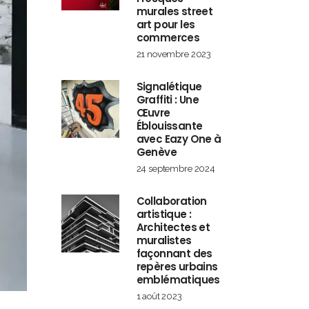
murales street
art pour les
commerces
21 novembre 2023
Signalétique
Graffiti : Une
Œuvre
Éblouissante
avec Eazy One à
Genève
24 septembre 2024
Collaboration
artistique :
Architectes et
muralistes
façonnant des
repères urbains
emblématiques
1 août 2023