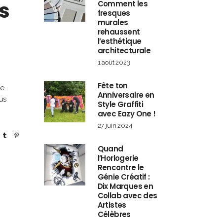
s
Comment les
fresques
murales
rehaussent
l’esthétique
architecturale
1 août 2023
Fête ton
re
Anniversaire en
us
Style Graffiti
avec Eazy One !
27 juin 2024
Quand
l’Horlogerie
Rencontre le
Génie Créatif :
Dix Marques en
Collab avec des
Artistes
Célèbres