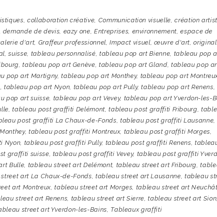
tistiques
,
collaboration créative
,
Communication visuelle
,
création artis
,
demande de devis
,
eazy one
,
Entreprises
,
environnement
,
espace de
alerie d'art
,
Graffeur professionnel
,
Impact visuel
,
œuvre d'art
,
original
al
,
suisse
,
tableau personnalisé
,
tableau pop art Bienne
,
tableau pop a
ribourg
,
tableau pop art Genève
,
tableau pop art Gland
,
tableau pop ar
u pop art Martigny
,
tableau pop art Monthey
,
tableau pop art Montreu
l
,
tableau pop art Nyon
,
tableau pop art Pully
,
tableau pop art Renens
,
u pop art suisse
,
tableau pop art Vevey
,
tableau pop art Yverdon-les-B
ulle
,
tableau post graffiti Delémont
,
tableau post graffiti Fribourg
,
tabl
bleau post graffiti La Chaux-de-Fonds
,
tableau post graffiti Lausanne
,
i Monthey
,
tableau post graffiti Montreux
,
tableau post graffiti Morges
,
ti Nyon
,
tableau post graffiti Pully
,
tableau post graffiti Renens
,
tablea
t graffiti suisse
,
tableau post graffiti Vevey
,
tableau post graffiti Yver
art Bulle
,
tableau street art Delémont
,
tableau street art Fribourg
,
tabl
 street art La Chaux-de-Fonds
,
tableau street art Lausanne
,
tableau st
reet art Montreux
,
tableau street art Morges
,
tableau street art Neuchâ
leau street art Renens
,
tableau street art Sierre
,
tableau street art Sion
ableau street art Yverdon-les-Bains
,
Tableaux graffiti