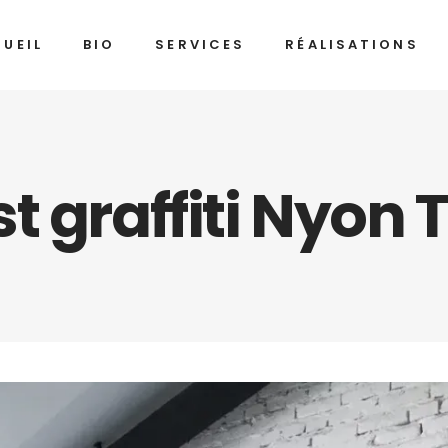
UEIL
BIO
SERVICES
RÉALISATIONS
t graffiti Nyon 