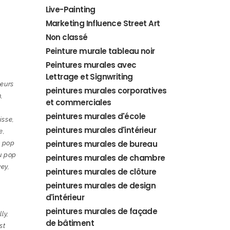
Live-Painting
Marketing Influence Street Art
Non classé
Peinture murale tableau noir
Peintures murales avec
Lettrage et Signwriting
leurs
peintures murales corporatives
n
,
et commerciales
peintures murales d'école
isse
,
peintures murales d'intérieur
e
,
peintures murales de bureau
u pop
u pop
peintures murales de chambre
vey
,
peintures murales de clôture
peintures murales de design
d'intérieur
peintures murales de façade
lly
,
de bâtiment
st