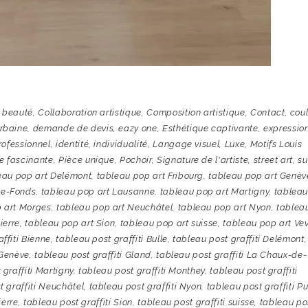
,
beauté
,
Collaboration artistique
,
Composition artistique
,
Contact
,
cou
urbaine
,
demande de devis
,
eazy one
,
Esthétique captivante
,
expressio
rofessionnel
,
identité
,
individualité
,
Langage visuel
,
Luxe
,
Motifs Louis
e fascinante
,
Pièce unique
,
Pochoir
,
Signature de l'artiste
,
street art
,
su
eau pop art Delémont
,
tableau pop art Fribourg
,
tableau pop art Genèv
de-Fonds
,
tableau pop art Lausanne
,
tableau pop art Martigny
,
tablea
 art Morges
,
tableau pop art Neuchâtel
,
tableau pop art Nyon
,
tablea
ierre
,
tableau pop art Sion
,
tableau pop art suisse
,
tableau pop art Ve
ffiti Bienne
,
tableau post graffiti Bulle
,
tableau post graffiti Delémont
,
 Genève
,
tableau post graffiti Gland
,
tableau post graffiti La Chaux-de-
 graffiti Martigny
,
tableau post graffiti Monthey
,
tableau post graffiti
t graffiti Neuchâtel
,
tableau post graffiti Nyon
,
tableau post graffiti Pu
ierre
,
tableau post graffiti Sion
,
tableau post graffiti suisse
,
tableau po