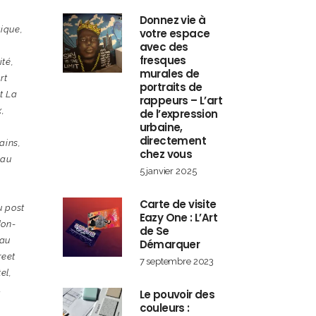
Donnez vie à
tique
,
votre espace
avec des
fresques
ité
,
murales de
rt
portraits de
t La
rappeurs – L’art
x
,
de l’expression
urbaine,
directement
ains
,
chez vous
eau
5 janvier 2025
Carte de visite
u post
Eazy One : L’Art
don-
de Se
eau
Démarquer
reet
7 septembre 2023
tel
,
,
Le pouvoir des
couleurs :