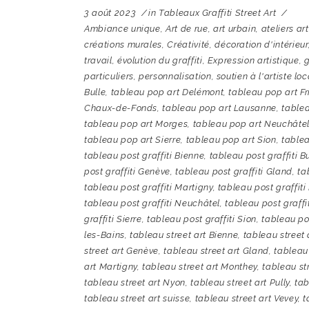
3 août 2023
in
Tableaux Graffiti Street Art
Ambiance unique
,
Art de rue
,
art urbain
,
ateliers ar
créations murales
,
Créativité
,
décoration d'intérieur
travail
,
évolution du graffiti
,
Expression artistique
,
g
particuliers
,
personnalisation
,
soutien à l'artiste loc
Bulle
,
tableau pop art Delémont
,
tableau pop art F
Chaux-de-Fonds
,
tableau pop art Lausanne
,
tablea
tableau pop art Morges
,
tableau pop art Neuchâte
tableau pop art Sierre
,
tableau pop art Sion
,
tablea
tableau post graffiti Bienne
,
tableau post graffiti B
post graffiti Genève
,
tableau post graffiti Gland
,
ta
tableau post graffiti Martigny
,
tableau post graffit
tableau post graffiti Neuchâtel
,
tableau post graffi
graffiti Sierre
,
tableau post graffiti Sion
,
tableau pos
les-Bains
,
tableau street art Bienne
,
tableau street 
street art Genève
,
tableau street art Gland
,
tableau
art Martigny
,
tableau street art Monthey
,
tableau st
tableau street art Nyon
,
tableau street art Pully
,
tab
tableau street art suisse
,
tableau street art Vevey
,
t