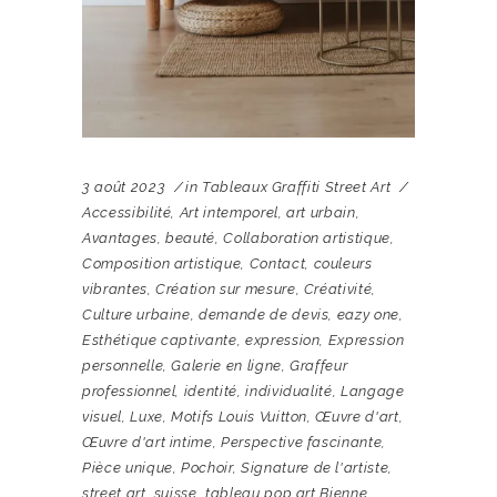
3 août 2023
in
Tableaux Graffiti Street Art
Accessibilité
,
Art intemporel
,
art urbain
,
Avantages
,
beauté
,
Collaboration artistique
,
Composition artistique
,
Contact
,
couleurs
vibrantes
,
Création sur mesure
,
Créativité
,
Culture urbaine
,
demande de devis
,
eazy one
,
Esthétique captivante
,
expression
,
Expression
personnelle
,
Galerie en ligne
,
Graffeur
professionnel
,
identité
,
individualité
,
Langage
visuel
,
Luxe
,
Motifs Louis Vuitton
,
Œuvre d'art
,
Œuvre d'art intime
,
Perspective fascinante
,
Pièce unique
,
Pochoir
,
Signature de l'artiste
,
street art
,
suisse
,
tableau pop art Bienne
,