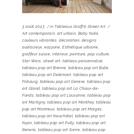
3 août 2023
in
Tableaux Graffiti Street Art
Art contemporain
,
art urbain
,
Baby Yoda
,
couleurs vibrantes
,
décoration
,
designs
audacieux
,
eazyone
,
Esthétique urbaine
,
graffeur suisse
,
intérieur
,
peinture
,
pop culture
,
Star Wars
,
street art
,
tableau personnalisé
,
tableau pop art Bienne
,
tableau pop art Bulle
,
tableau pop art Delémont
,
tableau pop art
Fribourg
,
tableau pop art Genève
,
tableau pop
art Gland
,
tableau pop art La Chaux-de-
Fonds
,
tableau pop art Lausanne
,
tableau pop
art Martigny
,
tableau pop art Monthey
,
tableau
pop art Montreux
,
tableau pop art Morges
,
tableau pop art Neuchâtel
,
tableau pop art
Nyon
,
tableau pop art Pully
,
tableau pop art
Renens
,
tableau pop art Sierre
,
tableau pop