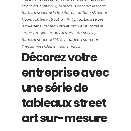
street art Montreux
,
tableau street art Morges
,
tableau street art Neuchâtel
,
tableau street art
Nyon
,
tableau street art Pully
,
tableau street
art Renens
,
tableau street art Sierre
,
tableau
street art Sion
,
tableau street art suisse
,
tableau street art Vevey
,
tableau street art
Yverdon-les-Bains
,
valais
,
vaud
Décorez votre
entreprise avec
une série de
tableaux street
art sur-mesure