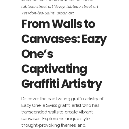
tableau street art Vevey
,
tableau street art
Yverdon-les-Bains
,
urban art
From Walls to
Canvases: Eazy
One’s
Captivating
Graffiti Artistry
Discover the captivating graffiti artistry of
Eazy One, a Swiss graffiti artist who has
transcended walls to create vibrant
canvases. Explore his unique style,
thought-provoking themes, and