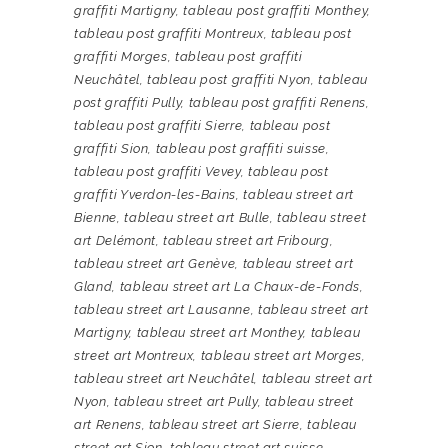
graffiti Martigny
,
tableau post graffiti Monthey
,
tableau post graffiti Montreux
,
tableau post
graffiti Morges
,
tableau post graffiti
Neuchâtel
,
tableau post graffiti Nyon
,
tableau
post graffiti Pully
,
tableau post graffiti Renens
,
tableau post graffiti Sierre
,
tableau post
graffiti Sion
,
tableau post graffiti suisse
,
tableau post graffiti Vevey
,
tableau post
graffiti Yverdon-les-Bains
,
tableau street art
Bienne
,
tableau street art Bulle
,
tableau street
art Delémont
,
tableau street art Fribourg
,
tableau street art Genève
,
tableau street art
Gland
,
tableau street art La Chaux-de-Fonds
,
tableau street art Lausanne
,
tableau street art
Martigny
,
tableau street art Monthey
,
tableau
street art Montreux
,
tableau street art Morges
,
tableau street art Neuchâtel
,
tableau street art
Nyon
,
tableau street art Pully
,
tableau street
art Renens
,
tableau street art Sierre
,
tableau
street art Sion
,
tableau street art suisse
,