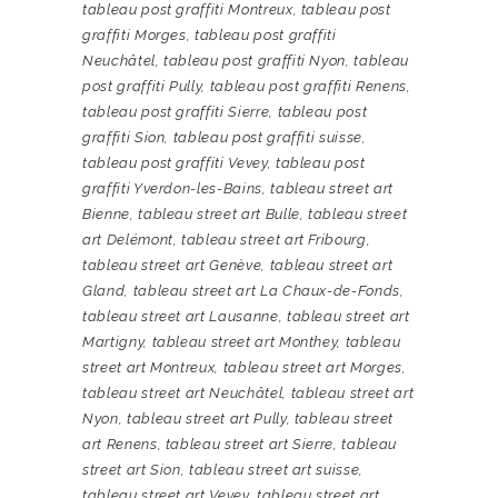
tableau post graffiti Montreux
,
tableau post
graffiti Morges
,
tableau post graffiti
Neuchâtel
,
tableau post graffiti Nyon
,
tableau
post graffiti Pully
,
tableau post graffiti Renens
,
tableau post graffiti Sierre
,
tableau post
graffiti Sion
,
tableau post graffiti suisse
,
tableau post graffiti Vevey
,
tableau post
graffiti Yverdon-les-Bains
,
tableau street art
Bienne
,
tableau street art Bulle
,
tableau street
art Delémont
,
tableau street art Fribourg
,
tableau street art Genève
,
tableau street art
Gland
,
tableau street art La Chaux-de-Fonds
,
tableau street art Lausanne
,
tableau street art
Martigny
,
tableau street art Monthey
,
tableau
street art Montreux
,
tableau street art Morges
,
tableau street art Neuchâtel
,
tableau street art
Nyon
,
tableau street art Pully
,
tableau street
art Renens
,
tableau street art Sierre
,
tableau
street art Sion
,
tableau street art suisse
,
tableau street art Vevey
,
tableau street art