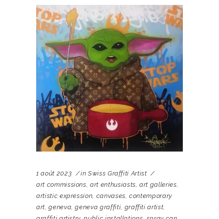
1 août 2023
in
Swiss Graffiti Artist
art commissions
,
art enthusiasts
,
art galleries
,
artistic expression
,
canvases
,
contemporary
art
,
geneva
,
geneva graffiti
,
graffiti artist
,
graffiti artistry
,
public installations
,
spray can