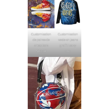
Customisation
Customisation
de paires de
veste en jeans
sneackers
graffiti eazy
Nike air
one