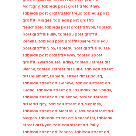
Martigny
,
tableau post graffiti Monthey
,
tableau post graffiti Montreux
,
tableau post
graffiti Morges
,
tableau post graffiti
Neuchâtel
,
tableau post graffiti Nyon
,
tableau
post graffiti Pully
,
tableau post graffiti
Renens
,
tableau post graffiti Sierre
,
tableau
post graffiti Sion
,
tableau post graffiti suisse
,
tableau post graffiti Vevey
,
tableau post
graffiti Yverdon-les-Bains
,
tableau street art
Bienne
,
tableau street art Bulle
,
tableau street
art Delémont
,
tableau street art Fribourg
,
tableau street art Genève
,
tableau street art
Gland
,
tableau street art La Chaux-de-Fonds
,
tableau street art Lausanne
,
tableau street
art Martigny
,
tableau street art Monthey
,
tableau street art Montreux
,
tableau street art
Morges
,
tableau street art Neuchâtel
,
tableau
street art Nyon
,
tableau street art Pully
,
tableau street art Renens
,
tableau street art