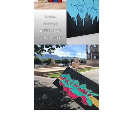
Tableau
Abstract
Graffiti X Eazy
One (canvas)