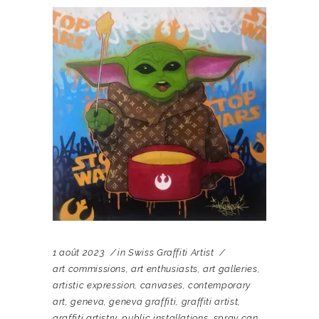
1 août 2023
in
Swiss Graffiti Artist
art commissions
,
art enthusiasts
,
art galleries
,
artistic expression
,
canvases
,
contemporary
art
,
geneva
,
geneva graffiti
,
graffiti artist
,
graffiti artistry
,
public installations
,
spray can