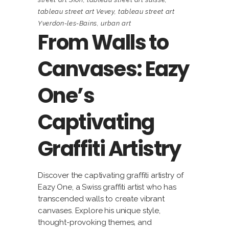
tableau street art Vevey
,
tableau street art
Yverdon-les-Bains
,
urban art
From Walls to
Canvases: Eazy
One’s
Captivating
Graffiti Artistry
Discover the captivating graffiti artistry of
Eazy One, a Swiss graffiti artist who has
transcended walls to create vibrant
canvases. Explore his unique style,
thought-provoking themes, and