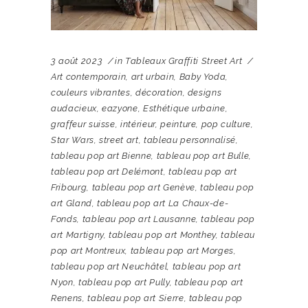
3 août 2023
in
Tableaux Graffiti Street Art
Art contemporain
,
art urbain
,
Baby Yoda
,
couleurs vibrantes
,
décoration
,
designs
audacieux
,
eazyone
,
Esthétique urbaine
,
graffeur suisse
,
intérieur
,
peinture
,
pop culture
,
Star Wars
,
street art
,
tableau personnalisé
,
tableau pop art Bienne
,
tableau pop art Bulle
,
tableau pop art Delémont
,
tableau pop art
Fribourg
,
tableau pop art Genève
,
tableau pop
art Gland
,
tableau pop art La Chaux-de-
Fonds
,
tableau pop art Lausanne
,
tableau pop
art Martigny
,
tableau pop art Monthey
,
tableau
pop art Montreux
,
tableau pop art Morges
,
tableau pop art Neuchâtel
,
tableau pop art
Nyon
,
tableau pop art Pully
,
tableau pop art
Renens
,
tableau pop art Sierre
,
tableau pop