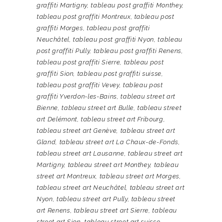
graffiti Martigny
,
tableau post graffiti Monthey
,
tableau post graffiti Montreux
,
tableau post
graffiti Morges
,
tableau post graffiti
Neuchâtel
,
tableau post graffiti Nyon
,
tableau
post graffiti Pully
,
tableau post graffiti Renens
,
tableau post graffiti Sierre
,
tableau post
graffiti Sion
,
tableau post graffiti suisse
,
tableau post graffiti Vevey
,
tableau post
graffiti Yverdon-les-Bains
,
tableau street art
Bienne
,
tableau street art Bulle
,
tableau street
art Delémont
,
tableau street art Fribourg
,
tableau street art Genève
,
tableau street art
Gland
,
tableau street art La Chaux-de-Fonds
,
tableau street art Lausanne
,
tableau street art
Martigny
,
tableau street art Monthey
,
tableau
street art Montreux
,
tableau street art Morges
,
tableau street art Neuchâtel
,
tableau street art
Nyon
,
tableau street art Pully
,
tableau street
art Renens
,
tableau street art Sierre
,
tableau
street art Sion
,
tableau street art suisse
,