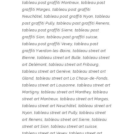
tableau post graffiti Montreux
,
tableau post
graffiti Morges
,
tableau post graffiti
Neuchâtel
,
tableau post graffiti Nyon
,
tableau
post graffiti Pully
,
tableau post graffiti Renens
,
tableau post graffiti Sierre
,
tableau post
graffiti Sion
,
tableau post graffiti suisse
,
tableau post graffiti Vevey
,
tableau post
graffiti Yverdon-les-Bains
,
tableau street art
Bienne
,
tableau street art Bulle
,
tableau street
art Delémont
,
tableau street art Fribourg
,
tableau street art Genève
,
tableau street art
Gland
,
tableau street art La Chaux-de-Fonds
,
tableau street art Lausanne
,
tableau street art
Martigny
,
tableau street art Monthey
,
tableau
street art Montreux
,
tableau street art Morges
,
tableau street art Neuchâtel
,
tableau street art
Nyon
,
tableau street art Pully
,
tableau street
art Renens
,
tableau street art Sierre
,
tableau
street art Sion
,
tableau street art suisse
,
tableau street art Vevey
,
tableau street art