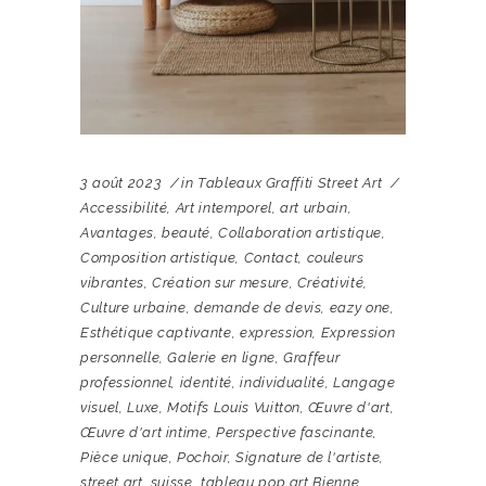
3 août 2023
in
Tableaux Graffiti Street Art
Accessibilité
,
Art intemporel
,
art urbain
,
Avantages
,
beauté
,
Collaboration artistique
,
Composition artistique
,
Contact
,
couleurs
vibrantes
,
Création sur mesure
,
Créativité
,
Culture urbaine
,
demande de devis
,
eazy one
,
Esthétique captivante
,
expression
,
Expression
personnelle
,
Galerie en ligne
,
Graffeur
professionnel
,
identité
,
individualité
,
Langage
visuel
,
Luxe
,
Motifs Louis Vuitton
,
Œuvre d'art
,
Œuvre d'art intime
,
Perspective fascinante
,
Pièce unique
,
Pochoir
,
Signature de l'artiste
,
street art
,
suisse
,
tableau pop art Bienne
,