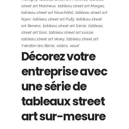
street art Montreux
,
tableau street art Morges
,
tableau street art Neuchâtel
,
tableau street art
Nyon
,
tableau street art Pully
,
tableau street
art Renens
,
tableau street art Sierre
,
tableau
street art Sion
,
tableau street art suisse
,
tableau street art Vevey
,
tableau street art
Yverdon-les-Bains
,
valais
,
vaud
Décorez votre
entreprise avec
une série de
tableaux street
art sur-mesure