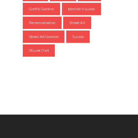
Graffiti Genève
Identité Visuelle
Personnalisation
Street Art
Street Art Genève
Suisse
Œuvre D'art