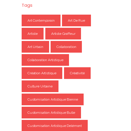
Tags
Art Contemporain
Art De Rue
Artiste
Artiste Graffeur
Art Urbain
Collaboration
Collaboration Artistique
Création Artistique
Créativité
Culture Urbaine
Customisation Artistique Bienne
Customisation Artistique Bulle
Customisation Artistique Delémont