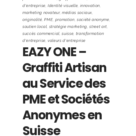
d'entreprise
,
Identité visuelle
,
innovation
,
marketing novateur
,
médias sociaux
,
originalité
,
PME
,
promotion
,
société anonyme
,
soutien local
,
stratégie marketing
,
street art
,
succès commercial
,
suisse
,
transformation
d'entreprise
,
valeurs d'entreprise
EAZY ONE –
Graffiti Artisan
au Service des
PME et Sociétés
Anonymes en
Suisse