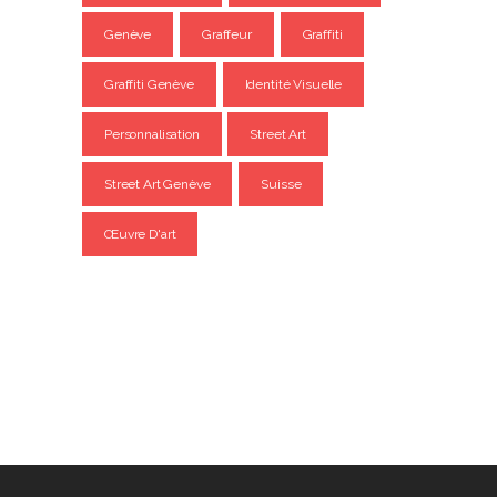
Genève
Graffeur
Graffiti
Graffiti Genève
Identité Visuelle
Personnalisation
Street Art
Street Art Genève
Suisse
Œuvre D'art