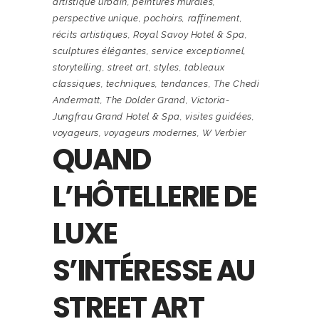
artistique urbain
,
peintures murales
,
perspective unique
,
pochoirs
,
raffinement
,
récits artistiques
,
Royal Savoy Hotel & Spa
,
sculptures élégantes
,
service exceptionnel
,
storytelling
,
street art
,
styles
,
tableaux
classiques
,
techniques
,
tendances
,
The Chedi
Andermatt
,
The Dolder Grand
,
Victoria-
Jungfrau Grand Hotel & Spa
,
visites guidées
,
voyageurs
,
voyageurs modernes
,
W Verbier
QUAND
L’HÔTELLERIE DE
LUXE
S’INTÉRESSE AU
STREET ART