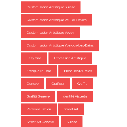
Customisation Artistique Suisse
Customisation Artistique Val-De-Travers
Customisation Artistique Vevey
Customisation Artistique Yverdon-Les-Bains
Eazy One
Expression Artistique
Fresque Murale
Fresques Murales
Genève
Graffeur
Graffiti
Graffiti Genève
Identité Visuelle
Personnalisation
Street Art
Street Art Genève
Suisse