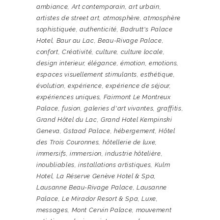
ambiance
,
Art contemporain
,
art urbain
,
artistes de street art
,
atmosphère
,
atmosphère
sophistiquée
,
authenticité
,
Badrutt's Palace
Hotel
,
Baur au Lac
,
Beau-Rivage Palace
,
confort
,
Créativité
,
culture
,
culture locale
,
design interieur
,
élégance
,
émotion
,
emotions
,
espaces visuellement stimulants
,
esthétique
,
évolution
,
expérience
,
expérience de séjour
,
expériences uniques
,
Fairmont Le Montreux
Palace
,
fusion
,
galeries d'art vivantes
,
graffitis
,
Grand Hôtel du Lac
,
Grand Hotel Kempinski
Geneva
,
Gstaad Palace
,
hébergement
,
Hôtel
des Trois Couronnes
,
hôtellerie de luxe
,
immersifs
,
immersion
,
industrie hôtelière
,
inoubliables
,
installations artistiques
,
Kulm
Hotel
,
La Réserve Genève Hotel & Spa
,
Lausanne Beau-Rivage Palace
,
Lausanne
Palace
,
Le Mirador Resort & Spa
,
Luxe
,
messages
,
Mont Cervin Palace
,
mouvement