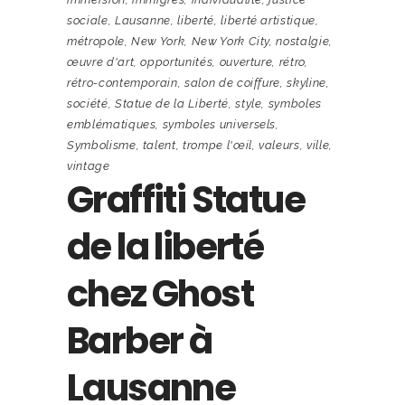
sociale
,
Lausanne
,
liberté
,
liberté artistique
,
métropole
,
New York
,
New York City
,
nostalgie
,
œuvre d'art
,
opportunités
,
ouverture
,
rétro
,
rétro-contemporain
,
salon de coiffure
,
skyline
,
société
,
Statue de la Liberté
,
style
,
symboles
emblématiques
,
symboles universels
,
Symbolisme
,
talent
,
trompe l'œil
,
valeurs
,
ville
,
vintage
Graffiti Statue
de la liberté
chez Ghost
Barber à
Lausanne