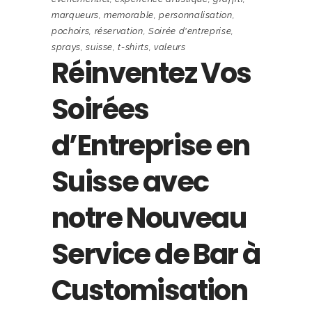
marqueurs
,
memorable
,
personnalisation
,
pochoirs
,
réservation
,
Soirée d'entreprise
,
sprays
,
suisse
,
t-shirts
,
valeurs
Réinventez Vos
Soirées
d’Entreprise en
Suisse avec
notre Nouveau
Service de Bar à
Customisation