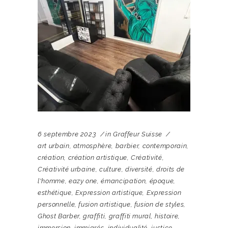
6 septembre 2023
in
Graffeur Suisse
art urbain
,
atmosphère
,
barbier
,
contemporain
,
création
,
création artistique
,
Créativité
,
Créativité urbaine
,
culture
,
diversité
,
droits de
l'homme
,
eazy one
,
émancipation
,
époque
,
esthétique
,
Expression artistique
,
Expression
personnelle
,
fusion artistique
,
fusion de styles
,
Ghost Barber
,
graffiti
,
graffiti mural
,
histoire
,
immersion
,
immigrés
,
individualité
,
justice