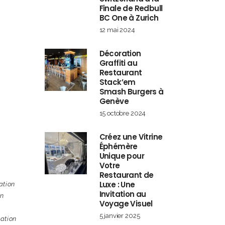
Finale de Redbull
BC One à Zurich
12 mai 2024
Décoration
Graffiti au
Restaurant
Stack’em
Smash Burgers à
Genève
15 octobre 2024
Créez une Vitrine
Éphémère
Unique pour
Votre
Restaurant de
Luxe : Une
tion
Invitation au
n
Voyage Visuel
5 janvier 2025
ation