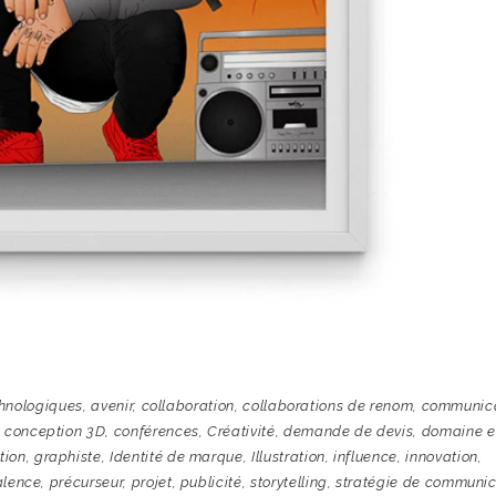
hnologiques
,
avenir
,
collaboration
,
collaborations de renom
,
communica
,
conception 3D
,
conférences
,
Créativité
,
demande de devis
,
domaine e
tion
,
graphiste
,
Identité de marque
,
Illustration
,
influence
,
innovation
,
alence
,
précurseur
,
projet
,
publicité
,
storytelling
,
stratégie de communic