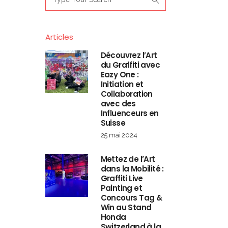
for:
Articles
Découvrez l’Art
du Graffiti avec
Eazy One :
Initiation et
Collaboration
avec des
Influenceurs en
Suisse
25 mai 2024
Mettez de l’Art
dans la Mobilité :
Graffiti Live
Painting et
Concours Tag &
Win au Stand
Honda
Switzerland à la