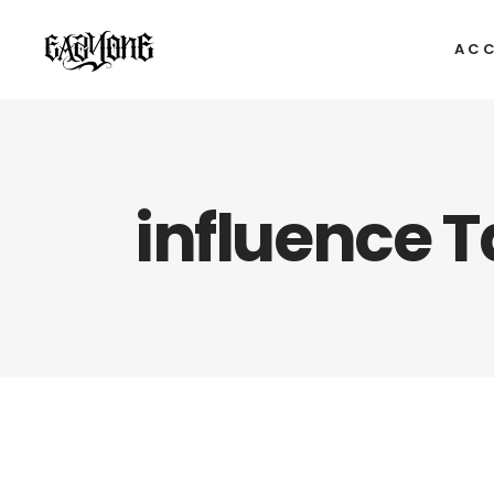
ACC
influence 