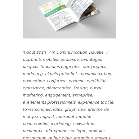
3 août 2023
in
Communication Visuelle
appareils mobiles
,
audience
,
avantages
uniques
,
brochures originales
,
campagnes
marketing
,
clients potentiels
,
communication
,
conception
,
confiance
,
contenu
,
crédibilité
,
croissance
,
démarcation
,
Design
,
e-mail
marketing
,
engagement
,
entreprise
,
événements professionnels
,
expérience tactile
,
foires commerciales
,
graphisme
,
Identité de
marque
,
impact
,
interactif
,
marché
concurrentiel
,
marketing
,
newsletters
,
numérique
,
plateformes en ligne
,
produits
,
prospection
,
public cible
,
rédaction
,
réseaux