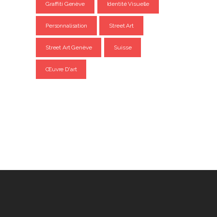
Graffiti Genève
Identité Visuelle
Personnalisation
Street Art
Street Art Genève
Suisse
Œuvre D'art