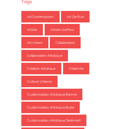
Tags
Art Contemporain
Art De Rue
Artiste
Artiste Graffeur
Art Urbain
Collaboration
Collaboration Artistique
Création Artistique
Créativité
Culture Urbaine
Customisation Artistique Bienne
Customisation Artistique Bulle
Customisation Artistique Delémont