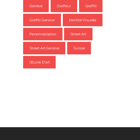
Genève
Graffeur
Graffiti
Graffiti Genève
Identité Visuelle
Personnalisation
Street Art
Street Art Genève
Suisse
Œuvre D'art