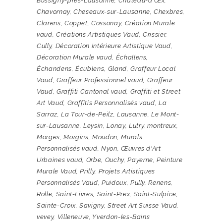
Bussigny-près-Lausanne
,
Château-d'Œx
,
Chavornay
,
Cheseaux-sur-Lausanne
,
Chexbres
,
Clarens
,
Coppet
,
Cossonay
,
Création Murale
vaud
,
Créations Artistiques Vaud
,
Crissier
,
Cully
,
Décoration Intérieure Artistique Vaud
,
Décoration Murale vaud
,
Échallens
,
Échandens
,
Écublens
,
Gland
,
Graffeur Local
Vaud
,
Graffeur Professionnel vaud
,
Graffeur
Vaud
,
Graffiti Cantonal vaud
,
Graffiti et Street
Art Vaud
,
Graffitis Personnalisés vaud
,
La
Sarraz
,
La Tour-de-Peilz
,
Lausanne
,
Le Mont-
sur-Lausanne
,
Leysin
,
Lonay
,
Lutry
,
montreux
,
Morges
,
Morgins
,
Moudon
,
Murals
Personnalisés vaud
,
Nyon
,
Œuvres d'Art
Urbaines vaud
,
Orbe
,
Ouchy
,
Payerne
,
Peinture
Murale Vaud
,
Prilly
,
Projets Artistiques
Personnalisés Vaud
,
Puidoux
,
Pully
,
Renens
,
Rolle
,
Saint-Livres
,
Saint-Prex
,
Saint-Sulpice
,
Sainte-Croix
,
Savigny
,
Street Art Suisse Vaud
,
vevey
,
Villeneuve
,
Yverdon-les-Bains