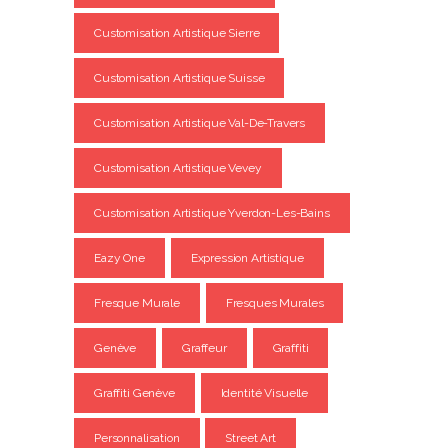
Customisation Artistique Sierre
Customisation Artistique Suisse
Customisation Artistique Val-De-Travers
Customisation Artistique Vevey
Customisation Artistique Yverdon-Les-Bains
Eazy One
Expression Artistique
Fresque Murale
Fresques Murales
Genève
Graffeur
Graffiti
Graffiti Genève
Identité Visuelle
Personnalisation
Street Art