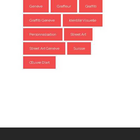
Genève
Graffeur
Graffiti
Graffiti Genève
Identité Visuelle
Personnalisation
Street Art
Street Art Genève
Suisse
Œuvre D'art