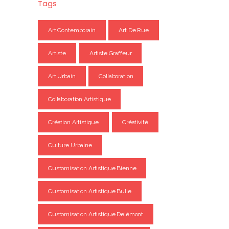
Tags
Art Contemporain
Art De Rue
Artiste
Artiste Graffeur
Art Urbain
Collaboration
Collaboration Artistique
Création Artistique
Créativité
Culture Urbaine
Customisation Artistique Bienne
Customisation Artistique Bulle
Customisation Artistique Delémont