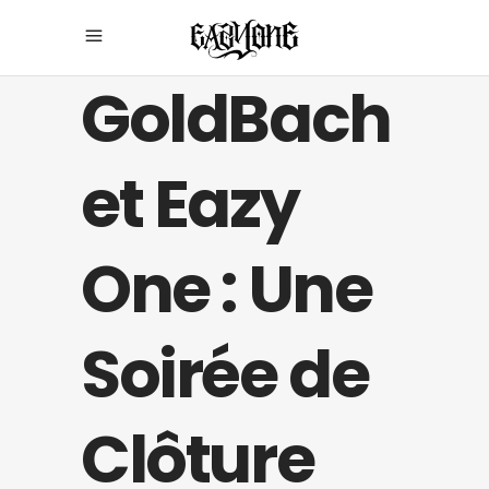
GoldBach
et Eazy
One : Une
Soirée de
Clôture