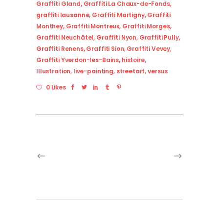
Graffiti Gland
,
Graffiti La Chaux-de-Fonds
,
graffiti lausanne
,
Graffiti Martigny
,
Graffiti
Monthey
,
Graffiti Montreux
,
Graffiti Morges
,
Graffiti Neuchâtel
,
Graffiti Nyon
,
Graffiti Pully
,
Graffiti Renens
,
Graffiti Sion
,
Graffiti Vevey
,
Graffiti Yverdon-les-Bains
,
histoire
,
Illustration
,
live-painting
,
streetart
,
versus
0 Likes