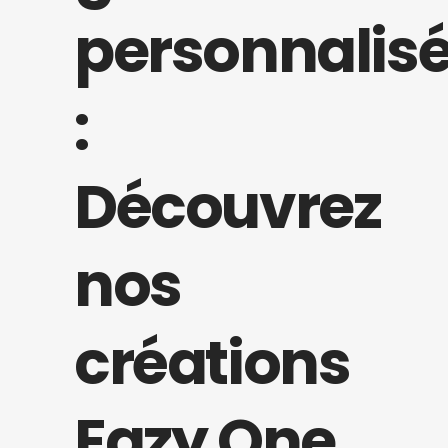
personnalis
:
Découvrez
nos
créations
Eazy One