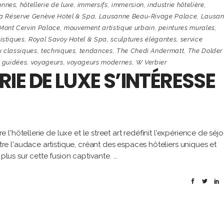
onnes
,
hôtellerie de luxe
,
immersifs
,
immersion
,
industrie hôtelière
,
a Réserve Genève Hotel & Spa
,
Lausanne Beau-Rivage Palace
,
Lausa
Mont Cervin Palace
,
mouvement artistique urbain
,
peintures murales
,
tistiques
,
Royal Savoy Hotel & Spa
,
sculptures élégantes
,
service
x classiques
,
techniques
,
tendances
,
The Chedi Andermatt
,
The Dolder
s guidées
,
voyageurs
,
voyageurs modernes
,
W Verbier
IE DE LUXE S’INTÉRESSE
hôtellerie de luxe et le street art redéfinit l'expérience de séjo
 l'audace artistique, créant des espaces hôteliers uniques et
 plus sur cette fusion captivante.