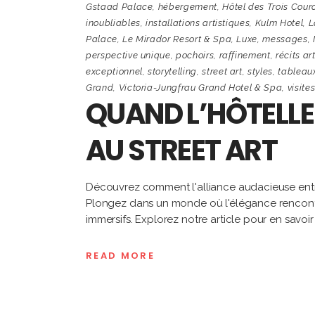
Gstaad Palace
,
hébergement
,
Hôtel des Trois Cour
inoubliables
,
installations artistiques
,
Kulm Hotel
,
L
Palace
,
Le Mirador Resort & Spa
,
Luxe
,
messages
,
perspective unique
,
pochoirs
,
raffinement
,
récits ar
exceptionnel
,
storytelling
,
street art
,
styles
,
tableau
Grand
,
Victoria-Jungfrau Grand Hotel & Spa
,
visite
QUAND L’HÔTELLER
AU STREET ART
Découvrez comment l'alliance audacieuse entre l'
Plongez dans un monde où l'élégance rencontre
immersifs. Explorez notre article pour en savoir
READ MORE