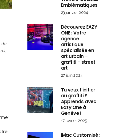
Emblématiques
23 janvier 2024
Découvrez EAZY
ONE : Votre
,
agence
e de
artistique
spécialisée en
rel
,
art urbain –
graffiti – street
art
27 juin 2024
Tu veux t’initier
au graffiti ?
Apprends avec
Eazy One à
Genève !
ormer
17 février 2025
otre
iMac Customisé :