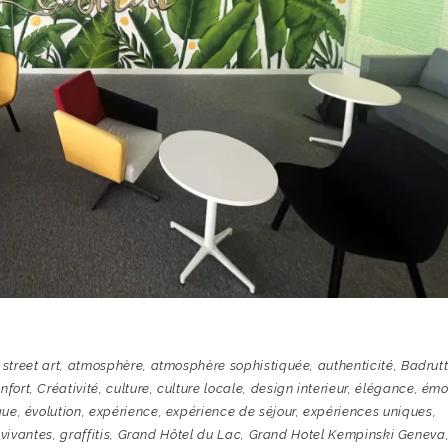
 street art
,
atmosphère
,
atmosphère sophistiquée
,
authenticité
,
Badrutt
nfort
,
Créativité
,
culture
,
culture locale
,
design interieur
,
élégance
,
émo
que
,
évolution
,
expérience
,
expérience de séjour
,
expériences uniques
,
 vivantes
,
graffitis
,
Grand Hôtel du Lac
,
Grand Hotel Kempinski Geneva