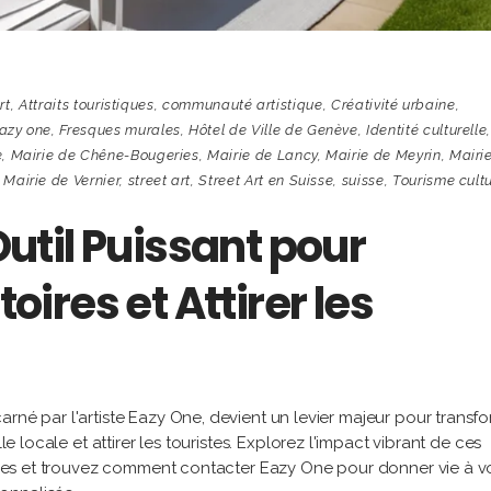
rt
,
Attraits touristiques
,
communauté artistique
,
Créativité urbaine
,
azy one
,
Fresques murales
,
Hôtel de Ville de Genève
,
Identité culturelle
e
,
Mairie de Chêne-Bougeries
,
Mairie de Lancy
,
Mairie de Meyrin
,
Mairi
,
Mairie de Vernier
,
street art
,
Street Art en Suisse
,
suisse
,
Tourisme cultu
 Outil Puissant pour
toires et Attirer les
rné par l'artiste Eazy One, devient un levier majeur pour transf
le locale et attirer les touristes. Explorez l'impact vibrant de ces
toires et trouvez comment contacter Eazy One pour donner vie à v