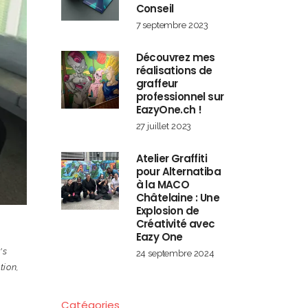
Conseil
7 septembre 2023
Découvrez mes
réalisations de
graffeur
professionnel sur
EazyOne.ch !
27 juillet 2023
Atelier Graffiti
pour Alternatiba
à la MACO
Châtelaine : Une
Explosion de
Créativité avec
Eazy One
's
24 septembre 2024
tion
,
,
Catégories