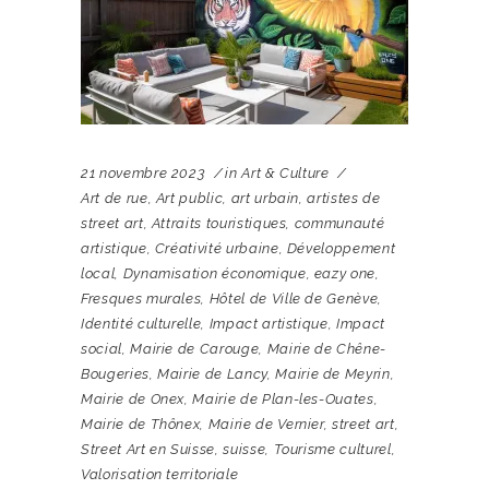
21 novembre 2023
in
Art & Culture
Art de rue
,
Art public
,
art urbain
,
artistes de
street art
,
Attraits touristiques
,
communauté
artistique
,
Créativité urbaine
,
Développement
local
,
Dynamisation économique
,
eazy one
,
Fresques murales
,
Hôtel de Ville de Genève
,
Identité culturelle
,
Impact artistique
,
Impact
social
,
Mairie de Carouge
,
Mairie de Chêne-
Bougeries
,
Mairie de Lancy
,
Mairie de Meyrin
,
Mairie de Onex
,
Mairie de Plan-les-Ouates
,
Mairie de Thônex
,
Mairie de Vernier
,
street art
,
Street Art en Suisse
,
suisse
,
Tourisme culturel
,
Valorisation territoriale