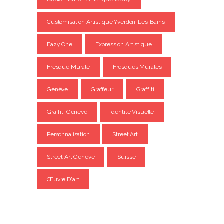
Customisation Artistique Yverdon-Les-Bains
Eazy One
Expression Artistique
Fresque Murale
Fresques Murales
Genève
Graffeur
Graffiti
Graffiti Genève
Identité Visuelle
Personnalisation
Street Art
Street Art Genève
Suisse
Œuvre D'art