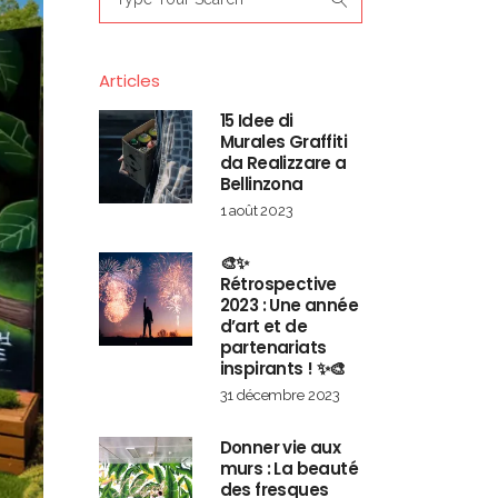
for:
Articles
15 Idee di
Murales Graffiti
da Realizzare a
Bellinzona
1 août 2023
🎨✨
Rétrospective
2023 : Une année
d’art et de
partenariats
inspirants ! ✨🎨
31 décembre 2023
Donner vie aux
murs : La beauté
des fresques