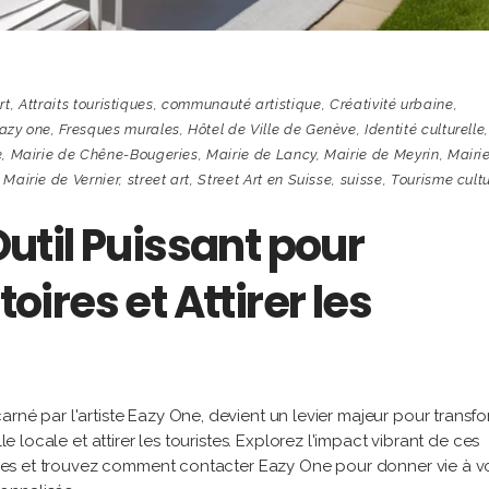
rt
,
Attraits touristiques
,
communauté artistique
,
Créativité urbaine
,
azy one
,
Fresques murales
,
Hôtel de Ville de Genève
,
Identité culturelle
e
,
Mairie de Chêne-Bougeries
,
Mairie de Lancy
,
Mairie de Meyrin
,
Mairi
,
Mairie de Vernier
,
street art
,
Street Art en Suisse
,
suisse
,
Tourisme cultu
 Outil Puissant pour
toires et Attirer les
rné par l'artiste Eazy One, devient un levier majeur pour transf
le locale et attirer les touristes. Explorez l'impact vibrant de ces
toires et trouvez comment contacter Eazy One pour donner vie à v