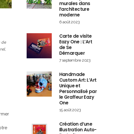
murales dans
l’architecture
moderne
6 août 2023
Carte de visite
,
Eazy One : L’Art
e de
de Se
rel
,
Démarquer
7 septembre 2023
Handmade
Custom Art: L’Art
Unique et
Personnalisé par
le Graffeur Eazy
One
15 août 2023
ormer
Création d’une
otre
Illustration Auto-