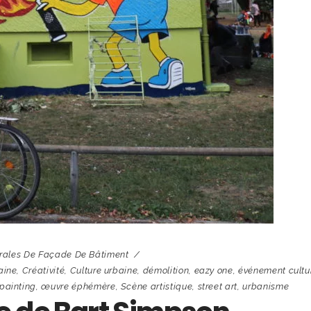
rales De Façade De Bâtiment
aine
,
Créativité
,
Culture urbaine
,
démolition
,
eazy one
,
événement cultu
 painting
,
œuvre éphémère
,
Scène artistique
,
street art
,
urbanisme