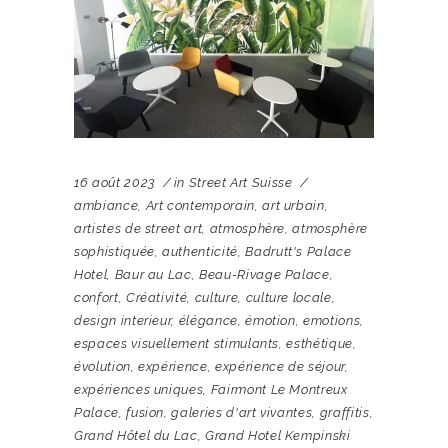
16 août 2023
in
Street Art Suisse
ambiance
,
Art contemporain
,
art urbain
,
artistes de street art
,
atmosphère
,
atmosphère
sophistiquée
,
authenticité
,
Badrutt's Palace
Hotel
,
Baur au Lac
,
Beau-Rivage Palace
,
confort
,
Créativité
,
culture
,
culture locale
,
design interieur
,
élégance
,
émotion
,
emotions
,
espaces visuellement stimulants
,
esthétique
,
évolution
,
expérience
,
expérience de séjour
,
expériences uniques
,
Fairmont Le Montreux
Palace
,
fusion
,
galeries d'art vivantes
,
graffitis
,
Grand Hôtel du Lac
,
Grand Hotel Kempinski