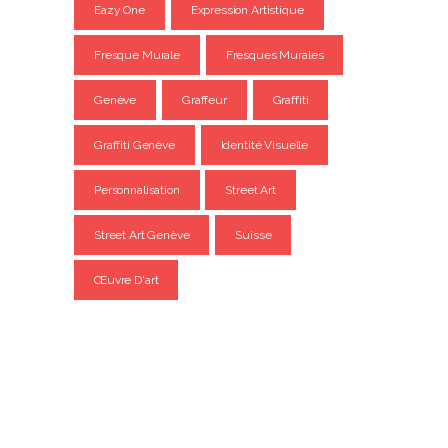
Eazy One
Expression Artistique
Fresque Murale
Fresques Murales
Genève
Graffeur
Graffiti
Graffiti Genève
Identité Visuelle
Personnalisation
Street Art
Street Art Genève
Suisse
Œuvre D'art