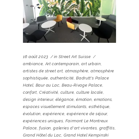
16 août 2023
in
Street Art Suisse
ambiance
,
Art contemporain
,
art urbain
,
artistes de street art
,
atmosphère
,
atmosphère
sophistiquée
,
authenticité
,
Badrutt's Palace
Hotel
,
Baur au Lac
,
Beau-Rivage Palace
,
confort
,
Créativité
,
culture
,
culture locale
,
design interieur
,
élégance
,
émotion
,
emotions
,
espaces visuellement stimulants
,
esthétique
,
évolution
,
expérience
,
expérience de séjour
,
expériences uniques
,
Fairmont Le Montreux
Palace
,
fusion
,
galeries d'art vivantes
,
graffitis
,
Grand Hôtel du Lac
,
Grand Hotel Kempinski