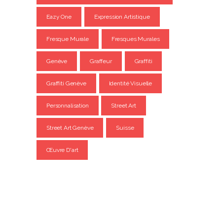
Eazy One
Expression Artistique
Fresque Murale
Fresques Murales
Genève
Graffeur
Graffiti
Graffiti Genève
Identité Visuelle
Personnalisation
Street Art
Street Art Genève
Suisse
Œuvre D'art