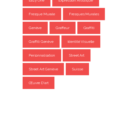
Eazy One
Expression Artistique
Fresque Murale
Fresques Murales
Genève
Graffeur
Graffiti
Graffiti Genève
Identité Visuelle
Personnalisation
Street Art
Street Art Genève
Suisse
Œuvre D'art