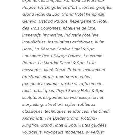
expériences uniques
,
Fairmont Le Montreux
Palace
,
fusion
,
galeries d'art vivantes
,
graffitis
,
Grand Hôtel du Lac
,
Grand Hotel Kempinski
Geneva
,
Gstaad Palace
,
hébergement
,
Hôtel
des Trois Couronnes
,
hôtellerie de luxe
,
immersifs
,
immersion
,
industrie hôtelière
,
inoubliables
,
installations artistiques
,
Kulm
Hotel
,
La Réserve Genève Hotel & Spa
,
Lausanne Beau-Rivage Palace
,
Lausanne
Palace
,
Le Mirador Resort & Spa
,
Luxe
,
messages
,
Mont Cervin Palace
,
mouvement
artistique urbain
,
peintures murales
,
perspective unique
,
pochoirs
,
raffinement
,
récits artistiques
,
Royal Savoy Hotel & Spa
,
sculptures élégantes
,
service exceptionnel
,
storytelling
,
street art
,
styles
,
tableaux
classiques
,
techniques
,
tendances
,
The Chedi
Andermatt
,
The Dolder Grand
,
Victoria-
Jungfrau Grand Hotel & Spa
,
visites guidées
,
voyageurs
,
voyageurs modernes
,
W Verbier