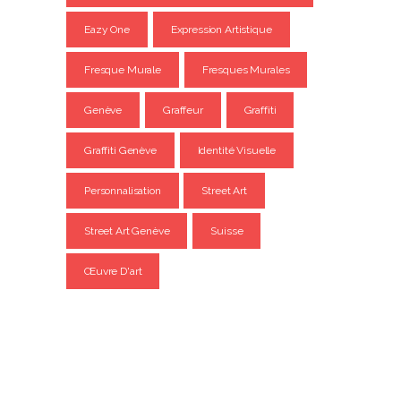
Eazy One
Expression Artistique
Fresque Murale
Fresques Murales
Genève
Graffeur
Graffiti
Graffiti Genève
Identité Visuelle
Personnalisation
Street Art
Street Art Genève
Suisse
Œuvre D'art