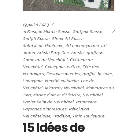
19 juillet 2023
in
Fresque Murale Suisse
,
Graffeur Suisse
,
Graffiti Suisse
,
Street Art Suisse
Abbaye de Hauterive
,
Art contemporain
,
art
urbain
,
Artiste Eazy One
,
Artistes graffeurs
,
Carnaval de Neuchâtel
,
Château de
Neuchâtel
,
Collégiale
,
culture
,
Fête des
Vendanges
,
Fresques murales
,
graffiti
,
histoire
,
Horlogerie
,
Identité culturelle
,
Lac de
Neuchâtel
,
Microcity Neuchâtel
,
Montagnes du
Jura
,
Musée d'Art et d'Histoire
,
Neuchâtel
,
Papier Peint de Neuchâtel
,
Patrimoine
,
Paysages pittoresques
,
Révolution
Neuchâteloise
,
Tradition
,
Train Touristique
15 Idées de