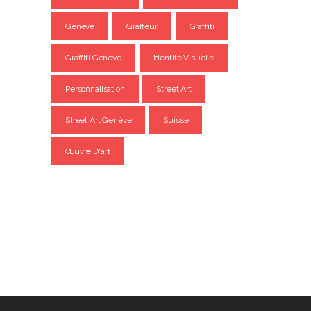
Genève
Graffeur
Graffiti
Graffiti Genève
Identité Visuelle
Personnalisation
Street Art
Street Art Genève
Suisse
Œuvre D'art