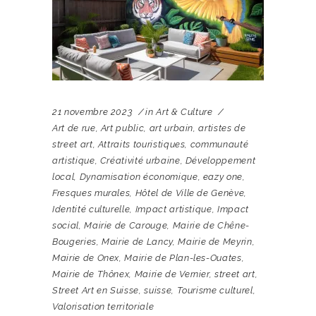
21 novembre 2023
in
Art & Culture
Art de rue
,
Art public
,
art urbain
,
artistes de
street art
,
Attraits touristiques
,
communauté
artistique
,
Créativité urbaine
,
Développement
local
,
Dynamisation économique
,
eazy one
,
Fresques murales
,
Hôtel de Ville de Genève
,
Identité culturelle
,
Impact artistique
,
Impact
social
,
Mairie de Carouge
,
Mairie de Chêne-
Bougeries
,
Mairie de Lancy
,
Mairie de Meyrin
,
Mairie de Onex
,
Mairie de Plan-les-Ouates
,
Mairie de Thônex
,
Mairie de Vernier
,
street art
,
Street Art en Suisse
,
suisse
,
Tourisme culturel
,
Valorisation territoriale