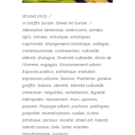
16 août 2023
in
Graffiti Suisse
,
Street Art Suisse
Alternative Genevoise
,
américains
,
années
1970
,
artistes
,
artistique
,
artistiques
,
captivante
,
changement climatique
,
collages
,
contemporaines
,
controverses
,
culturelle
,
débats
,
dialogue
,
Diversité culturelle
,
droits de
l'homme
,
engagés
,
Environnement urbain
,
Espaces publics
,
esthétique
,
évolution
,
expression urbaine
,
festival
,
Frontières
,
genève
,
graffiti
,
histoire
,
identité
,
Identité culturelle
,
immersion
,
inégalités
,
installations
,
légalité
,
métropoles
,
mouvement
,
murs
,
opinions
,
passion
,
Paysage urbain
,
pochoirs
,
politiques
,
propriété
,
revendications
,
ruelles
,
Scène
artistique
,
sociaux
,
société
,
street art
,
talents
,
talents locaux
,
toile
,
toiles vivantes
,
transformation
,
visiteurs