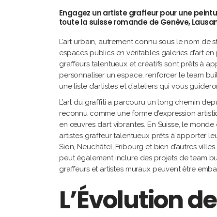
Engagez un artiste graffeur pour une peint
toute la suisse romande de Genève, Lausann
L’art urbain, autrement connu sous le nom de st
espaces publics en véritables galeries d’art en 
graffeurs talentueux et créatifs sont prêts à a
personnaliser un espace, renforcer le team bui
une liste d’artistes et d’ateliers qui vous guid
L’art du graffiti a parcouru un long chemin depu
reconnu comme une forme d’expression artistiq
en œuvres d’art vibrantes. En Suisse, le monde
artistes graffeur talentueux prêts à apporter l
Sion, Neuchâtel, Fribourg et bien d’autres villes.
peut également inclure des projets de team bu
graffeurs et artistes muraux peuvent être em
L’Évolution de 