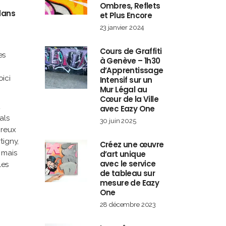
Ombres, Reflets
dans
et Plus Encore
23 janvier 2024
Cours de Graffiti
es
à Genève – 1h30
d’Apprentissage
ici
Intensif sur un
Mur Légal au
Cœur de la Ville
avec Eazy One
als
30 juin 2025
breux
tigny,
Créez une œuvre
, mais
d’art unique
avec le service
les
de tableau sur
mesure de Eazy
One
28 décembre 2023