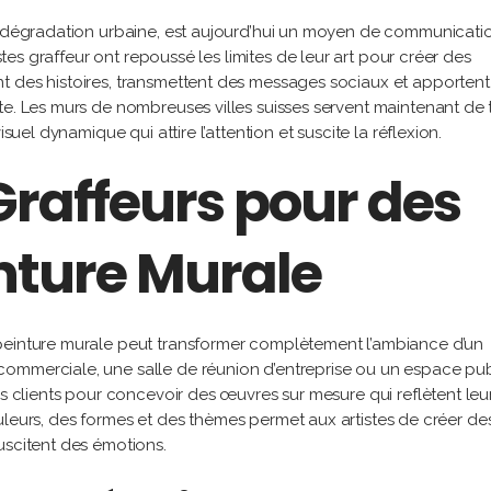
le dégradation urbaine, est aujourd’hui un moyen de communicati
istes graffeur ont repoussé les limites de leur art pour créer des
t des histoires, transmettent des messages sociaux et apporten
te. Les murs de nombreuses villes suisses servent maintenant de t
suel dynamique qui attire l’attention et suscite la réflexion.
raffeurs pour des
inture Murale
peinture murale peut transformer complètement l’ambiance d’un
ommerciale, une salle de réunion d’entreprise ou un espace pub
es clients pour concevoir des œuvres sur mesure qui reflètent leu
 couleurs, des formes et des thèmes permet aux artistes de créer de
uscitent des émotions.