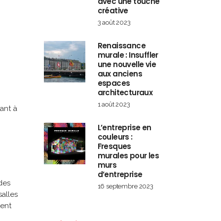
avec une touche
créative
3 août 2023
Renaissance
murale : Insuffler
une nouvelle vie
aux anciens
a
espaces
architecturaux
1 août 2023
ant à
L’entreprise en
couleurs :
Fresques
murales pour les
murs
d’entreprise
des
16 septembre 2023
salles
tent