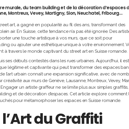
ure murale, du team building et de la décoration d’espaces 
e, Montreux, Vevey, Martigny, Sion, Neuchatel, Fribourg…
reet art, a gagné en popularité au fil des ans, transformant des
plein air. En Suisse, cette tendance n’a pas été ignorée. Des artist
pporter une touche artistique à vos murs, que ce soit pour
lding ou ajouter une esthétique unique à votre environnement. Vo
eront à travers le monde captivant du street art en Suisse romande.
is ses débuts contestés dans les rues urbaines. Aujourd’hui, il est
ue légitime et captivante qui peut transformer des espaces ban
 de l’art urbain connaît une expansion significative, avec de nom
eur créativité aux murs de Genève, Lausanne, Montreux, Vevey, Mar
 Engager un artiste graffeur ne se limite plus aux simples graffitis
ilding et de décoration d’espaces. Cet article explore comment 
bauchés pour métamorphoser les espaces en Suisse romande.
l’Art du Graffiti