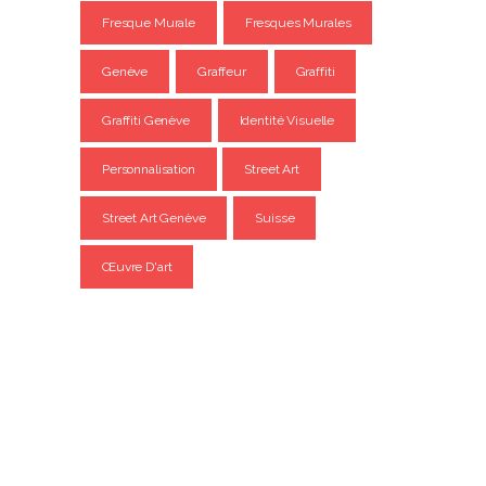
Fresque Murale
Fresques Murales
Genève
Graffeur
Graffiti
Graffiti Genève
Identité Visuelle
Personnalisation
Street Art
Street Art Genève
Suisse
Œuvre D'art