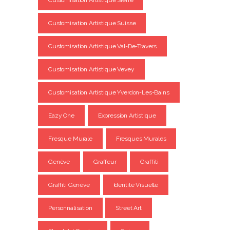
Customisation Artistique Sierre
Customisation Artistique Suisse
Customisation Artistique Val-De-Travers
Customisation Artistique Vevey
Customisation Artistique Yverdon-Les-Bains
Eazy One
Expression Artistique
Fresque Murale
Fresques Murales
Genève
Graffeur
Graffiti
Graffiti Genève
Identité Visuelle
Personnalisation
Street Art