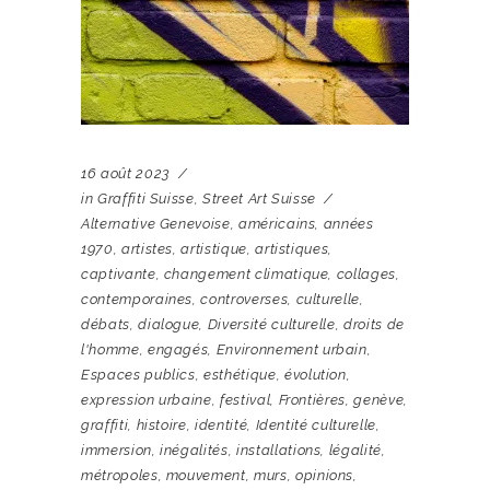
16 août 2023
in
Graffiti Suisse
,
Street Art Suisse
Alternative Genevoise
,
américains
,
années
1970
,
artistes
,
artistique
,
artistiques
,
captivante
,
changement climatique
,
collages
,
contemporaines
,
controverses
,
culturelle
,
débats
,
dialogue
,
Diversité culturelle
,
droits de
l'homme
,
engagés
,
Environnement urbain
,
Espaces publics
,
esthétique
,
évolution
,
expression urbaine
,
festival
,
Frontières
,
genève
,
graffiti
,
histoire
,
identité
,
Identité culturelle
,
immersion
,
inégalités
,
installations
,
légalité
,
métropoles
,
mouvement
,
murs
,
opinions
,