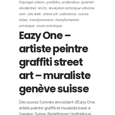
Paysage urbain
,
portfolio
,
profondeur
,
quartier
résidentiel
,
récits
,
révolution artistique urbaine
,
sion
,
site web
,
street art
,
substance
,
suisse
,
toiles
,
transformation
,
transformation
artistique
,
vision artistique
Eazy One –
artiste peintre
graffiti street
art – muraliste
genève suisse
Découvrez l'univers envoûtant d'Eazy One,
artiste peintre graffiti et muraliste basé à
Genève, Suisse. Redéfinissez l'esthétique