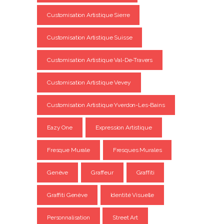
Customisation Artistique Sierre
Customisation Artistique Suisse
Customisation Artistique Val-De-Travers
Customisation Artistique Vevey
Customisation Artistique Yverdon-Les-Bains
Eazy One
Expression Artistique
Fresque Murale
Fresques Murales
Genève
Graffeur
Graffiti
Graffiti Genève
Identité Visuelle
Personnalisation
Street Art