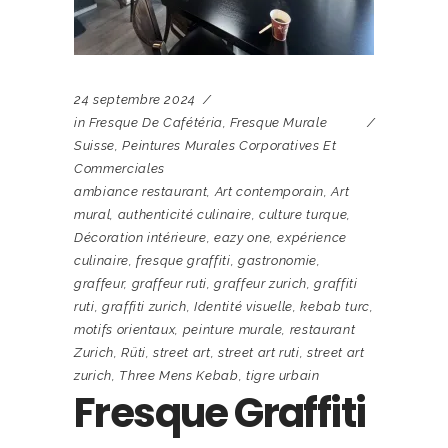
24 septembre 2024
in
Fresque De Cafétéria
,
Fresque Murale
Suisse
,
Peintures Murales Corporatives Et
Commerciales
ambiance restaurant
,
Art contemporain
,
Art
mural
,
authenticité culinaire
,
culture turque
,
Décoration intérieure
,
eazy one
,
expérience
culinaire
,
fresque graffiti
,
gastronomie
,
graffeur
,
graffeur ruti
,
graffeur zurich
,
graffiti
ruti
,
graffiti zurich
,
Identité visuelle
,
kebab turc
,
motifs orientaux
,
peinture murale
,
restaurant
Zurich
,
Rüti
,
street art
,
street art ruti
,
street art
zurich
,
Three Mens Kebab
,
tigre urbain
Fresque Graffiti