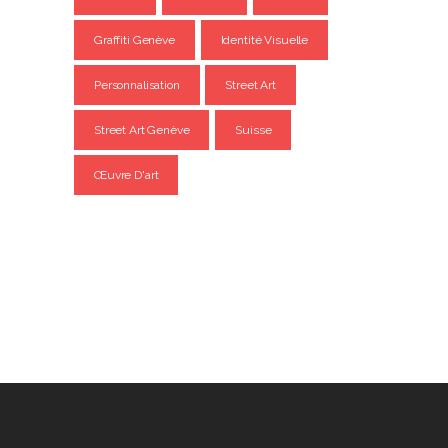
Graffiti Genève
Identité Visuelle
Personnalisation
Street Art
Street Art Genève
Suisse
Œuvre D'art