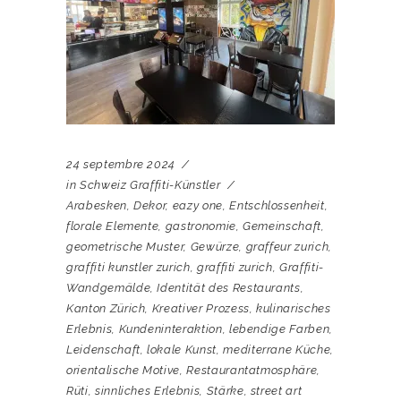
24 septembre 2024
in
Schweiz Graffiti-Künstler
Arabesken
,
Dekor
,
eazy one
,
Entschlossenheit
,
florale Elemente
,
gastronomie
,
Gemeinschaft
,
geometrische Muster
,
Gewürze
,
graffeur zurich
,
graffiti kunstler zurich
,
graffiti zurich
,
Graffiti-
Wandgemälde
,
Identität des Restaurants
,
Kanton Zürich
,
Kreativer Prozess
,
kulinarisches
Erlebnis
,
Kundeninteraktion
,
lebendige Farben
,
Leidenschaft
,
lokale Kunst
,
mediterrane Küche
,
orientalische Motive
,
Restaurantatmosphäre
,
Rüti
,
sinnliches Erlebnis
,
Stärke
,
street art