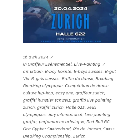
16 avril 2024
in
Graffeur Évènementiel
,
Live-Painting
art urbain
,
B-boy Roxrite
,
B-boys suisses
,
B-girl
Vlo
,
B-girls suisses
,
Battle de danse
,
Breaking
,
Breaking olympique
,
Compétition de danse
,
culture hip-hop
,
eazy one
,
graffeur zurich
,
graffiti kunstler schweiz
,
graffiti live painting
zurich
,
graffiti zurich
,
Halle 622
,
Jeux
olympiques
,
Jury international
,
Live painting
graffiti
,
performance artistique
,
Red Bull BC
One Cypher Switzerland
,
Rio de Janeiro
,
Swiss
Breaking Championship
,
Zurich