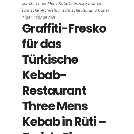
zurich
,
Three Mens Kebab
,
transformation
,
türkische Architektur
,
türkische Kultur
,
urbaner
Tiger
,
Wandkunst
Graffiti-Fresko
für das
Türkische
Kebab-
Restaurant
Three Mens
Kebab in Rüti –