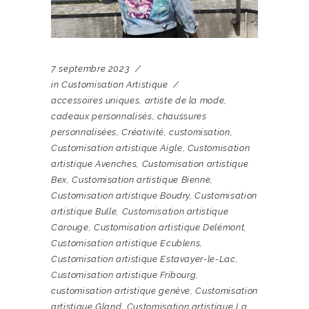
7 septembre 2023
in
Customisation Artistique
accessoires uniques
,
artiste de la mode
,
cadeaux personnalisés
,
chaussures
personnalisées
,
Créativité
,
customisation
,
Customisation artistique Aigle
,
Customisation
artistique Avenches
,
Customisation artistique
Bex
,
Customisation artistique Bienne
,
Customisation artistique Boudry
,
Customisation
artistique Bulle
,
Customisation artistique
Carouge
,
Customisation artistique Delémont
,
Customisation artistique Ecublens
,
Customisation artistique Estavayer-le-Lac
,
Customisation artistique Fribourg
,
customisation artistique genève
,
Customisation
artistique Gland
,
Customisation artistique La