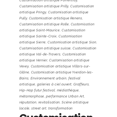
Customisation artistique Porrentruy
,
Customisation artistique Prilly
,
Customisation
artistique Pringy
,
Customisation artistique
Pully
,
Customisation artistique Renens
,
Customisation artistique Rolle
,
Customisation
artistique Saint-Maurice
,
Customisation
artistique Sainte-Croix
,
Customisation
artistique Sierre
,
Customisation artistique Sion
,
Customisation artistique suisse
,
Customisation
artistique Val-de-Travers
,
Customisation
artistique Vernier
,
Customisation artistique
Vevey
,
Customisation artistique Villars-sur-
Glâne
,
Customisation artistique Yverdon-les-
Bains
,
Environnement urbain
,
festival
artistique
,
galeries à ciel ouvert
,
Graffeurs
,
Hip-Hop futur festival
,
médiathèque
,
métamorphose
,
performance Urban Art
,
réputation
,
revitalisation
,
Scène artistique
locale
,
street art
,
transformation