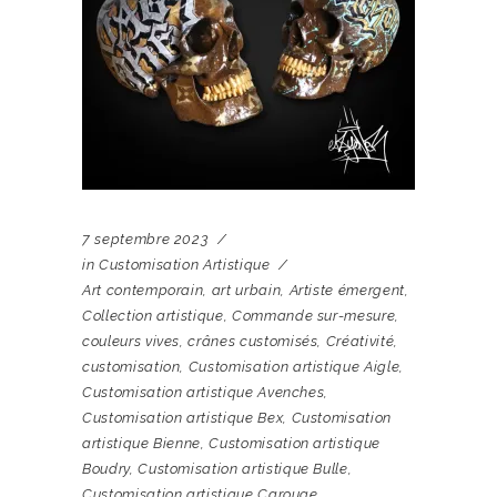
7 septembre 2023
in
Customisation Artistique
Art contemporain
,
art urbain
,
Artiste émergent
,
Collection artistique
,
Commande sur-mesure
,
couleurs vives
,
crânes customisés
,
Créativité
,
customisation
,
Customisation artistique Aigle
,
Customisation artistique Avenches
,
Customisation artistique Bex
,
Customisation
artistique Bienne
,
Customisation artistique
Boudry
,
Customisation artistique Bulle
,
Customisation artistique Carouge
,