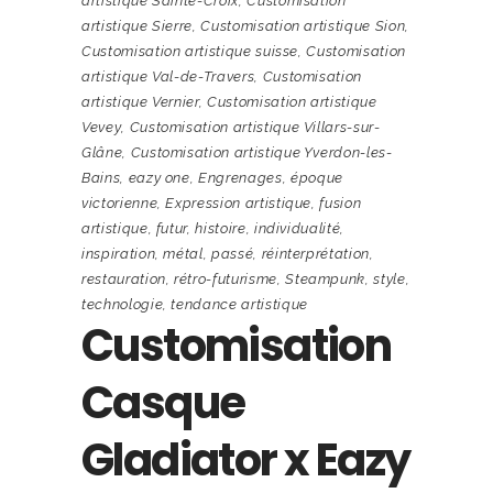
artistique Sainte-Croix
,
Customisation
artistique Sierre
,
Customisation artistique Sion
,
Customisation artistique suisse
,
Customisation
artistique Val-de-Travers
,
Customisation
artistique Vernier
,
Customisation artistique
Vevey
,
Customisation artistique Villars-sur-
Glâne
,
Customisation artistique Yverdon-les-
Bains
,
eazy one
,
Engrenages
,
époque
victorienne
,
Expression artistique
,
fusion
artistique
,
futur
,
histoire
,
individualité
,
inspiration
,
métal
,
passé
,
réinterprétation
,
restauration
,
rétro-futurisme
,
Steampunk
,
style
,
technologie
,
tendance artistique
Customisation
Casque
Gladiator x Eazy