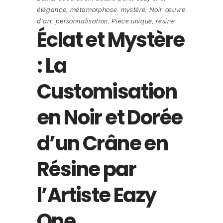
élégance
,
métamorphose
,
mystère
,
Noir
,
œuvre
d'art
,
personnalisation
,
Pièce unique
,
résine
Éclat et Mystère
: La
Customisation
en Noir et Dorée
d’un Crâne en
Résine par
l’Artiste Eazy
One