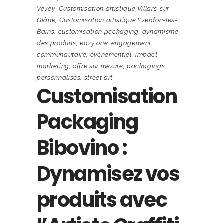
Vevey
,
Customisation artistique Villars-sur-
Glâne
,
Customisation artistique Yverdon-les-
Bains
,
customisation packaging
,
dynamisme
des produits
,
eazy one
,
engagement
communautaire
,
événementiel
,
impact
marketing
,
offre sur mesure
,
packagings
personnalisés
,
street art
Customisation
Packaging
Bibovino :
Dynamisez vos
produits avec