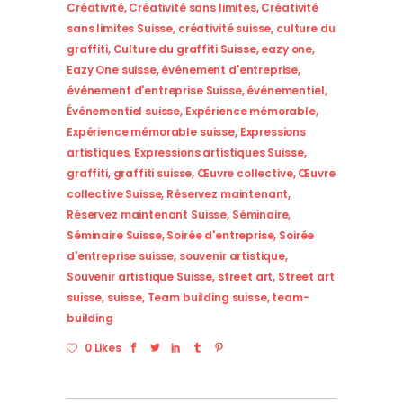
Créativité
,
Créativité sans limites
,
Créativité
sans limites Suisse
,
créativité suisse
,
culture du
graffiti
,
Culture du graffiti Suisse
,
eazy one
,
Eazy One suisse
,
événement d'entreprise
,
événement d'entreprise Suisse
,
événementiel
,
Événementiel suisse
,
Expérience mémorable
,
Expérience mémorable suisse
,
Expressions
artistiques
,
Expressions artistiques Suisse
,
graffiti
,
graffiti suisse
,
Œuvre collective
,
Œuvre
collective Suisse
,
Réservez maintenant
,
Réservez maintenant Suisse
,
Séminaire
,
Séminaire Suisse
,
Soirée d'entreprise
,
Soirée
d'entreprise suisse
,
souvenir artistique
,
Souvenir artistique Suisse
,
street art
,
Street art
suisse
,
suisse
,
Team building suisse
,
team-
building
0 Likes