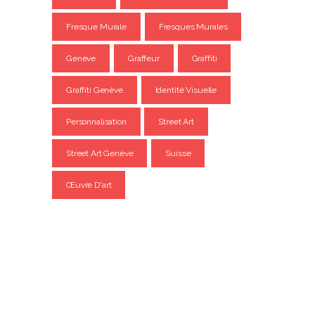
Fresque Murale
Fresques Murales
Genève
Graffeur
Graffiti
Graffiti Genève
Identité Visuelle
Personnalisation
Street Art
Street Art Genève
Suisse
Œuvre D'art