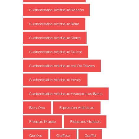
Customisation Artistique Renens
Customisation Artistique Rolle
Customisation Artistique Sierre
Customisation Artistique Suisse
Customisation Artistique Val-De-Travers
Customisation Artistique Vevey
Customisation Artistique Yverdon-Les-Bains
Eazy One
Expression Artistique
Fresque Murale
Fresques Murales
Genève
Graffeur
Graffiti