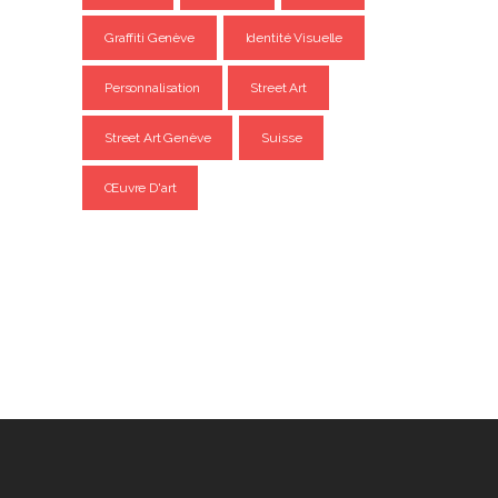
Graffiti Genève
Identité Visuelle
Personnalisation
Street Art
Street Art Genève
Suisse
Œuvre D'art