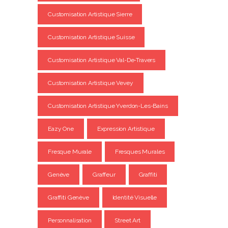
Customisation Artistique Sierre
Customisation Artistique Suisse
Customisation Artistique Val-De-Travers
Customisation Artistique Vevey
Customisation Artistique Yverdon-Les-Bains
Eazy One
Expression Artistique
Fresque Murale
Fresques Murales
Genève
Graffeur
Graffiti
Graffiti Genève
Identité Visuelle
Personnalisation
Street Art