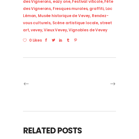
des Vignerons
,
eazy one
,
Festival viticole
,
Fête
des Vignerons
,
Fresques murales
,
graffiti
,
Lac
Léman
,
Musée historique de Vevey
,
Rendez-
vous culturels
,
Scène artistique locale
,
street
art
,
vevey
,
Vieux Vevey
,
Vignobles de Vevey
0 Likes
RELATED POSTS