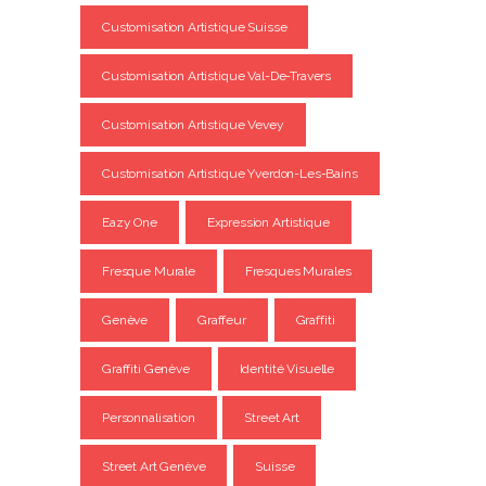
Customisation Artistique Suisse
Customisation Artistique Val-De-Travers
Customisation Artistique Vevey
Customisation Artistique Yverdon-Les-Bains
Eazy One
Expression Artistique
Fresque Murale
Fresques Murales
Genève
Graffeur
Graffiti
Graffiti Genève
Identité Visuelle
Personnalisation
Street Art
Street Art Genève
Suisse