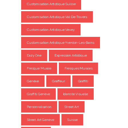
Customisation Artistique Suisse
Customisation Artistique Val-De-Travers
Customisation Artistique Vevey
Customisation Artistique Yverdon-Les-Bains
Eazy One
Expression Artistique
Fresque Murale
Fresques Murales
Genève
Graffeur
Graffiti
Graffiti Genève
Identité Visuelle
Personnalisation
Street Art
Street Art Genève
Suisse