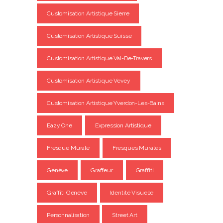
Customisation Artistique Sierre
Customisation Artistique Suisse
Customisation Artistique Val-De-Travers
Customisation Artistique Vevey
Customisation Artistique Yverdon-Les-Bains
Eazy One
Expression Artistique
Fresque Murale
Fresques Murales
Genève
Graffeur
Graffiti
Graffiti Genève
Identité Visuelle
Personnalisation
Street Art